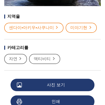
지역을
센다이•아키우•사쿠나미
미야기현
카테고리를
자연
액티비티
사진 보기
인쇄