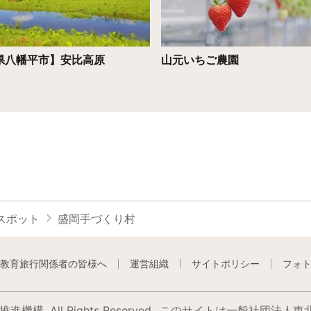
県八幡平市】安比高原
山元いちご農園
スポット
盛岡手づくり村
教育旅行関係者の皆様へ
運営組織
サイトポリシー
フォ
構. All Rights Reserved.
このサイトは⼀般社団法⼈東