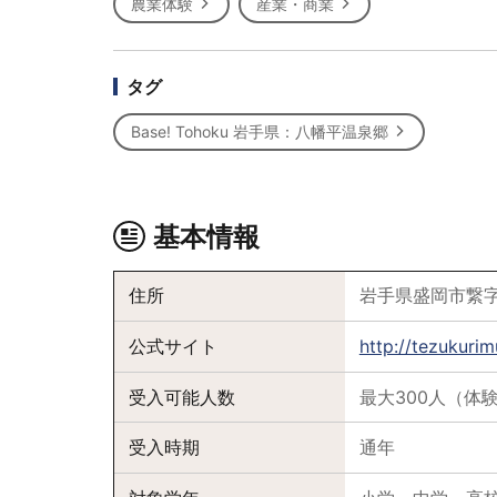
農業体験
産業・商業
タグ
Base! Tohoku 岩手県：八幡平温泉郷
基本情報
住所
岩手県盛岡市繋字尾
公式サイト
http://tezukuri
受入可能人数
最大300人（体
受入時期
通年