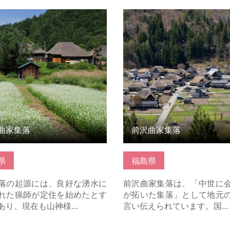
こちら
詳細はこちら
曲家集落
前沢曲家集落
県
福島県
落の起源には、良好な湧水に
前沢曲家集落は、「中世に
れた猟師が定住を始めたとす
が拓いた集落」として地元
あり、現在も山神様…
言い伝えられています。国…