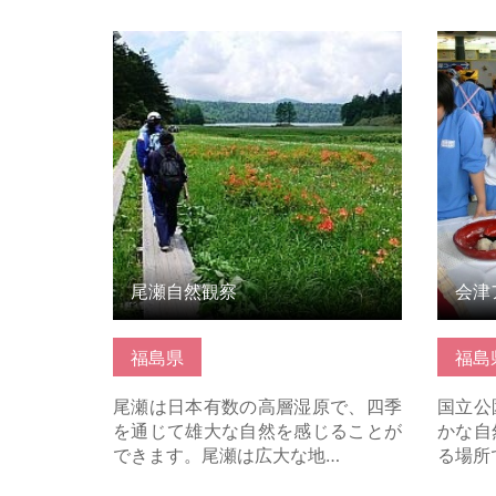
詳細はこちら
詳細は
尾瀬自然観察
福島県
福島
尾瀬は日本有数の高層湿原で、四季
国立公
を通じて雄大な自然を感じることが
かな自
できます。尾瀬は広大な地…
る場所