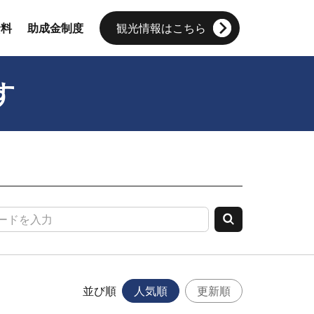
資料
助成金制度
観光情報はこちら
す
並び順
人気順
更新順