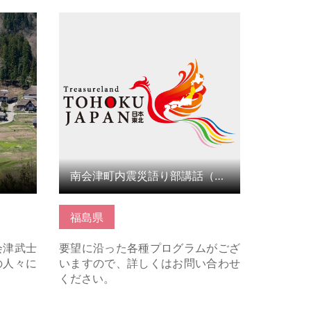
詳細はこちら
南会津町内震災語り部講話（福島県）
福島県
会津武士
要望に沿った各種プログラムがござ
の人々に
いますので、詳しくはお問い合わせ
ください。