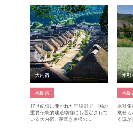
詳細はこちら
詳細は
大内宿
水引
福島県
福島
17世紀頃に開かれた宿場町で、国の
水引集
重要伝統的建造物群にも選定されて
魅せら
いる大内宿。茅葺き屋根の…
る説が