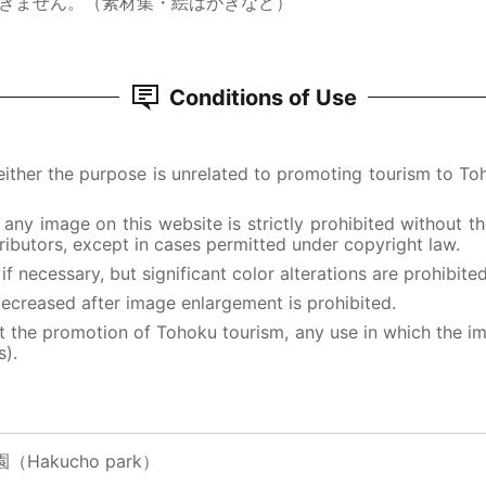
きません。（素材集・絵はがきなど）
Conditions of Use
 either the purpose is unrelated to promoting tourism to T
f any image on this website is strictly prohibited without 
ibutors, except in cases permitted under copyright law.
f necessary, but significant color alterations are prohibited
ecreased after image enlargement is prohibited.
 the promotion of Tohoku tourism, any use in which the ima
s).
園
Hakucho park