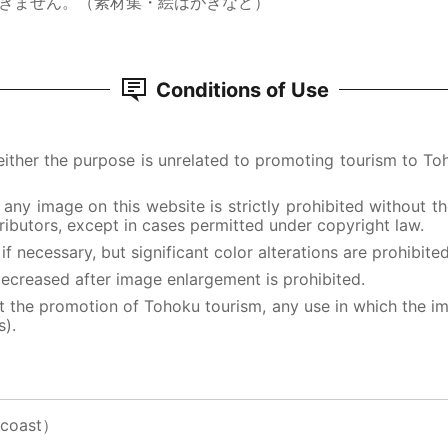
きません。（素材集・絵はがきなど）
Conditions of Use
 either the purpose is unrelated to promoting tourism to T
f any image on this website is strictly prohibited without 
ibutors, except in cases permitted under copyright law.
f necessary, but significant color alterations are prohibited
ecreased after image enlargement is prohibited.
 the promotion of Tohoku tourism, any use in which the ima
s).
 coast