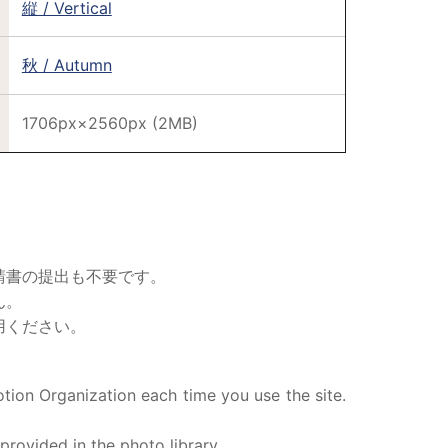
縦 / Vertical
秋 / Autumn
1706px×2560px (2MB)
請書の提出も不要です。
ん。
用ください。
tion Organization each time you use the site.
rovided in the photo library.