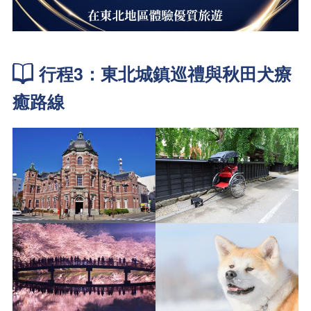
行程3：東北城鎮巡禮與秋田犬療
癒路線