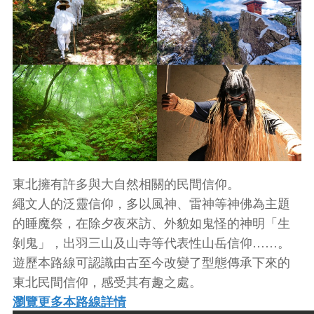
東北擁有許多與大自然相關的民間信仰。
繩文人的泛靈信仰，多以風神、雷神等神佛為主題
的睡魔祭，在除夕夜來訪、外貌如鬼怪的神明「生
剝鬼」，出羽三山及山寺等代表性山岳信仰……。
遊歷本路線可認識由古至今改變了型態傳承下來的
東北民間信仰，感受其有趣之處。
瀏覽更多本路線詳情