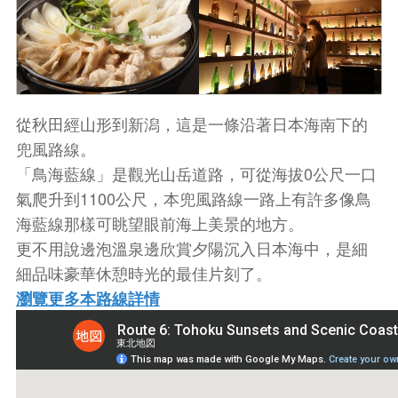
從秋田經山形到新潟，這是一條沿著日本海南下的
兜風路線。
「鳥海藍線」是觀光山岳道路，可從海拔0公尺一口
氣爬升到1100公尺，本兜風路線一路上有許多像鳥
海藍線那樣可眺望眼前海上美景的地方。
更不用說邊泡溫泉邊欣賞夕陽沉入日本海中，是細
細品味豪華休憩時光的最佳片刻了。
瀏覽更多本路線詳情