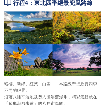
行程4：東北四季絕景兜風路線
粉櫻、新綠、紅葉、白雪……本路線帶您欣賞四季
不同的絕景。
沿著八幡平濕地及奧入瀨溪流漫步，精彩景點就在
「陸奧潮風步道」的八戶市區間。