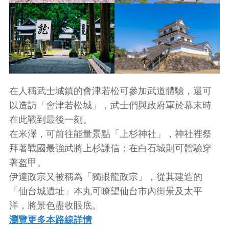
在人稱武士城鎮的會津若松可參加武道體驗，還可
以造訪「會津若松城」，武士們與政府軍於幕末時
在此戰到最後一刻。
在米澤，可前往能量景點「上杉神社」，神社裡祭
拜著戰國最強武將上杉謙信；在白石城則可體驗穿
著盔甲。
伊達政宗又被稱為「獨眼龍政宗」，從其建造的
「仙台城遺址」本丸可瞭望仙台市內街景及太平
洋，將景色盡收眼底。
瀏覽更多本路線詳情