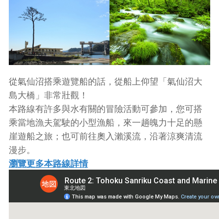
從氣仙沼搭乘遊覽船的話，從船上仰望「氣仙沼大
島大橋」非常壯觀！
本路線有許多與水有關的冒險活動可參加，您可搭
乘當地漁夫駕駛的小型漁船，來一趟魄力十足的懸
崖遊船之旅；也可前往奧入瀨溪流，沿著涼爽清流
漫步。
瀏覽更多本路線詳情