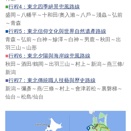
■
行程4：東北四季絕景兜風路線
盛岡～八幡平～十和田/奧入瀨～八戶～淺蟲～弘前
～青森
■
行程5：東北信仰文化與世界自然遺產路線
青森～弘前～白神～鰺澤～白神～男鹿～秋田～出
羽三山～山形
■
行程6：東北夕陽與海岸線兜風路線
秋田～酒田/鶴岡～出羽三山～村上～新潟～燕三條/
新潟
■
行程7：東北傳統職人技藝與歷史路線
新潟～彌彥～燕/三條～村上～會津若松～裏磐梯～
仙台～松島/仙台