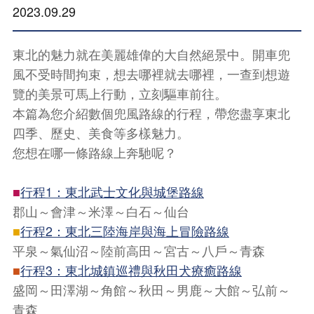
2023.09.29
東北的魅力就在美麗雄偉的大自然絕景中。開車兜
風不受時間拘束，想去哪裡就去哪裡，一查到想遊
覽的美景可馬上行動，立刻驅車前往。
本篇為您介紹數個兜風路線的行程，帶您盡享東北
四季、歷史、美食等多樣魅力。
您想在哪一條路線上奔馳呢？
行程1：東北武士文化與城堡路線
■
郡山～會津～米澤～白石～仙台
行程2：東北三陸海岸與海上冒險路線
■
平泉～氣仙沼～陸前高田～宮古～八戶～青森
■
行程3：東北城鎮巡禮與秋田犬療癒路線
盛岡～田澤湖～角館～秋田～男鹿～大館～弘前～
青森