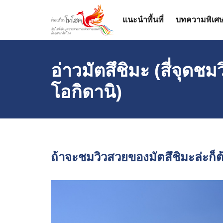
แนะนำพื้นที่
บทความพิเศ
อ่าวมัตสึชิมะ (สี่จุดช
โอกิดานิ)
ถ้าจะชมวิวสวยของมัตสึชิมะล่ะก็ต้อ