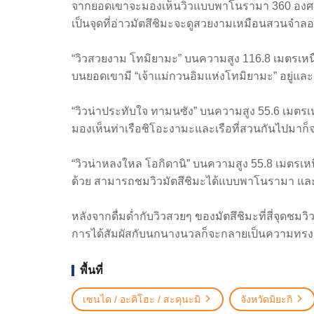
จากยอดเขาจะมองเห็นวิวแบบพาโนรามา 360 องศาแล
เป็นจุดที่อ่าวมัตสึชิมะจะดูสวยงามเหมือนสวนจำล
“วิวสวยงาม โทมิยามะ” บนความสูง 116.8 เมตรเหนือระ
บนยอดเขามี “เจ้าแม่กวนอิมแห่งโทมิยามะ” อยู่แล
“วิวน่าประทับใจ ทามนซัง” บนความสูง 55.6 เมตรเหน
มองเห็นท่าเรือชิโอะงามะและเรือที่สวนกันไปมาก็จ
“วิวน่าหลงใหล โอกิดานิ” บนความสูง 55.8 เมตรเหนือร
ด้วย สามารถชมวิวมัตสึชิมะได้แบบพาโนรามา และท
หลังจากดื่มด่ำกับวิวสวยๆ ของมัตสึชิมะที่สี่จุดชม
การได้สัมผัสกับนกนางนวลก็จะกลายเป็นความทรงจำ
พื้นที่
เซนได / อะคิโฮะ / สะคุนะมิ
จังหวัดมิยะกิ