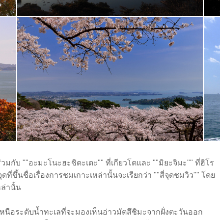
นร่วมกับ ""อะมะโนะฮะชิดะเตะ"" ที่เกียวโตและ ""มิยะจิมะ"" ที่ฮิโร
ดที่ขึ้นชื่อเรื่องการชมเกาะเหล่านั้นจะเรียกว่า ""สี่จุดชมวิว"" โดย
ล่านั้น
นือระดับน้ำทะเลที่จะมองเห็นอ่าวมัตสึชิมะจากฝั่งตะวันออก