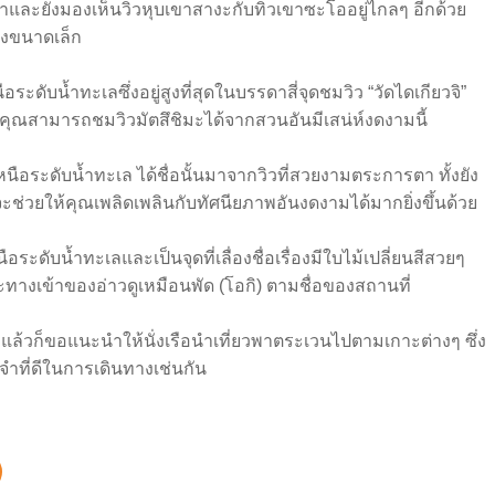
ะยังมองเห็นวิวหุบเขาสางะกับทิวเขาซะโออยู่ไกลๆ อีกด้วย
องขนาดเล็ก
ดับน้ำทะเลซึ่งอยู่สูงที่สุดในบรรดาสี่จุดชมวิว “วัดไดเกียวจิ”
ะคุณสามารถชมวิวมัตสึชิมะได้จากสวนอันมีเสน่ห์งดงามนี้
ือระดับน้ำทะเล ได้ชื่อนั้นมาจากวิวที่สวยงามตระการตา ทั้งยัง
ะช่วยให้คุณเพลิดเพลินกับทัศนียภาพอันงดงามได้มากยิ่งขึ้นด้วย
ะดับน้ำทะเลและเป็นจุดที่เลื่องชื่อเรื่องมีใบไม้เปลี่ยนสีสวยๆ
างเข้าของอ่าวดูเหมือนพัด (โอกิ) ตามชื่อของสถานที่
วิวแล้วก็ขอแนะนำให้นั่งเรือนำเที่ยวพาตระเวนไปตามเกาะต่างๆ ซึ่ง
ที่ดีในการเดินทางเช่นกัน