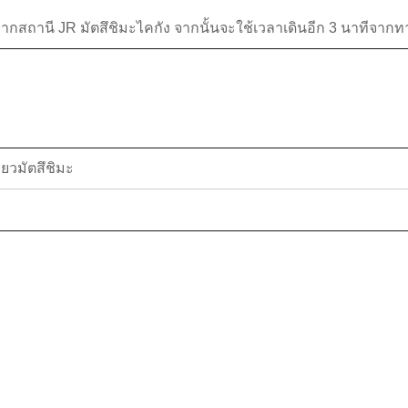
ีจากสถานี JR มัตสึชิมะไคกัง จากนั้นจะใช้เวลาเดินอีก 3 นาทีจาก
ยวมัตสึชิมะ