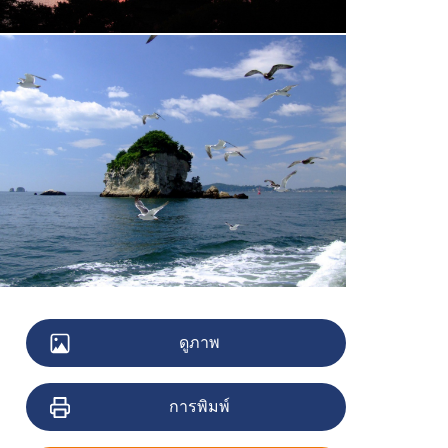
ดูภาพ
การพิมพ์