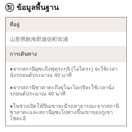
ข้อมูลพื้นฐาน
ที่อยู่
山形県飽海郡遊佐町吹浦
การเดินทาง
●จากสถานียุซะถึงฟุคุระกุจิ (โอไดระ) จะใช้เวลา
นั่งรถยนต์ประมาณ 40 นาที
●จากสถานีซาคาตะถึงยุโนะไดกุจิจะใช้เวลานั่ง
รถยนต์ประมาณ 40 นาที
●ในช่วงเปิดให้ปีนเขาจะมีรถสาธารณะจากสถานี
ซาคาตะและสถานียุซะไปทางขึ้นเขาของภูเขา
โชคะอิ