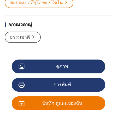
ซะกะตะ / สึรุโอขะ / โชไน
อกหมวดหมู่
ธรรมชาติ
ดูภาพ
การพิมพ์
บันทึก ดูแผนของฉัน