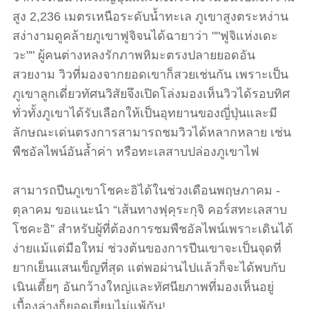
สูง 2,236 เมตรเหนือระดับน้ำทะเล ภูเขาสูงตระหง่าน
สง่างามดูคล้ายภูเขาฟูจิจนได้ฉายาว่า ""ฟูจิแห่งเดะ
วะ"" ผู้คนต่างหลงรักภาพหิมะตรงปลายยอดอัน
สวยงาม วิวที่มองจากยอดเขาก็สวยเช่นกัน เพราะเป็น
ภูเขาลูกเดี่ยวทัศนวิสัยจึงเปิดโล่งมองเห็นวิวได้รอบทิศ
ทั่วทั้งภูเขาได้รับเลือกให้เป็นอุทยานของญี่ปุ่นและมี
ลักษณะเด่นตรงการสามารถชมวิวได้หลากหลาย เช่น
พืชอัลไพน์อันล้ำค่า หรือทะเลสาบปล่องภูเขาไฟ
สามารถปีนภูเขาโชคะอิได้ในช่วงเดือนพฤษภาคม -
ตุลาคม ขอแนะนำ “เส้นทางฟุคุระกุจิ คอร์สทะเลสาบ
โชคะอิ” สำหรับผู้ที่ต้องการชมพืชอัลไพน์เพราะเดินได้
ง่ายแม้แต่มือใหม่ ช่วงต้นของการปีนเขาจะเป็นจุดที่
ยากเย็นแสนเข็ญที่สุด แต่พอผ่านไปแล้วก็จะได้พบกับ
เนินเตี้ยๆ อันกว้างใหญ่และทัศนียภาพที่มองเห็นอยู่
เบื้องล่างก็ยอดเยี่ยมไม่แพ้กัน!