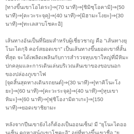
[ทางขึ้นเขาโอไดระ]⇒(70 นาที)⇒[ชิมิซุโอคามิ]⇒(50
นาที)⇒[คะวะระจุคุ]⇒(40 นาที)⇒[มิฮามะโงยะ]⇒(30
นาที)⇒[ทะเลสาบโชคะอิ]
เส้นทางอันเป็นที่นิยมสำหรับผู้เชี่ยวชาญ คือ “เส้นทางยุ
โนะไดกุจิ คอร์สยอดเขา” เป็นเส้นทางขึ้นยอดเขาที่สั้น
ที่สุด จะได้เพลิดเพลินกับการสำรวจหุบเขาใหญ่ที่มีหิมะ
ปกคลุมและการเดินเล่นบริเวณสันเขาของขอบนอก
ของปล่องภูเขาไฟ
[จุดสิ้นสุดทางเดินรถยนต์]⇒(30 นาที)⇒[ทาคิโนะโง
ยะ]⇒(60 นาที)⇒[คะวะระจุคุ]⇒(40 นาที)⇒[หุบเขา
หิมะ]⇒(60 นาที)⇒[ฟุชิโองามิดาเกะ]⇒(150
นาที)⇒ยอดเขาชิยามะ
หลังจากปีนเขายังไงก็ต้องเป็นออนเซ็น! มี “ยุโนะไดออ
นเซ็น คฤหาสน์ภูเขาโชคะอิ” อยู่ที่ทางขึ้นเขาชื่อ “ยุ