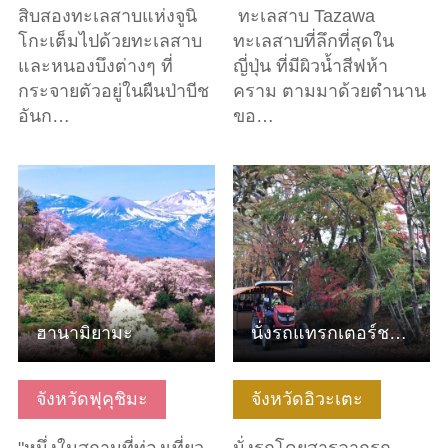
สิบสองทะเลสาบแห่งจูนิ
ทะเลสาบ Tazawa
โกะเต็มไปด้วยทะเลสาบ
ทะเลสาบที่ลึกที่สุดใน
และหนองบึงต่างๆ ที่
ญี่ปุ่น ที่มีผิวน้ำสีฟห้า
กระจายตัวอยู่ในผืนป่าบีช
คราม ตามมาด้วยตำนาน
อันก…
ขอ…
ดูข้อมูลพื้นฐาน
ดูข้อมูลพื้นฐาน
ฮานามิยามะ
นั่งรถแทรกเตอร์ชมฟาร์ม
จังหวัดฟุคุชิมะ
จังหวัดอิวะเตะ