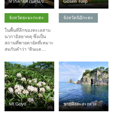
ทัวร์คายัคในหุบเขามิฟุเนะ การผจญภัยเพื่อค้นหาดินแดนลึกลับแ…
Gosen Tulip
จังหวัดยะมะกะตะ
จังหวัดนิอิกะตะ
ในพื้นที่ลึกของทะเลสาบ
นากาอิฮยาคคุ ซึ่งเป็น
สถานที่พายคายัคที่เหมาะ
สมกับคำว่า "ดินแด…
ดูข้อมูลพื้นฐาน
ดูข้อมูลพื้นฐาน
Mt.Goyo
ชายฝั่งสะสะกะวะนะกะเระ