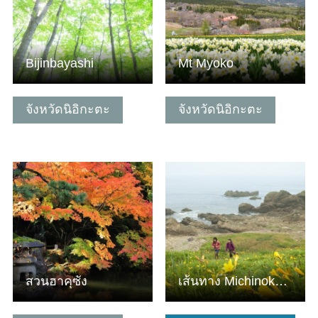
Bijinbayashi
Mt Myoko
จังหวัดนิอิกะตะ
จังหวัดนิอิกะตะ
ดูข้อมูลพื้นฐาน
ดูข้อมูลพื้นฐาน
สวนฮาคุซัง
เส้นทาง Michinoku Sea Breeze ส่วนเมืองฮาชิโนเฮะ