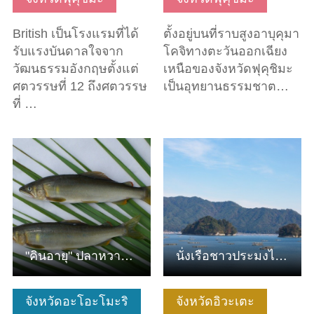
British เป็นโรงแรมที่ได้
ตั้งอยู่บนที่ราบสูงอาบุคุมา
รับแรงบันดาลใจจาก
โคจิทางตะวันออกเฉียง
วัฒนธรรมอังกฤษตั้งแต่
เหนือของจังหวัดฟุคุชิมะ
ศตวรรษที่ 12 ถึงศตวรรษ
เป็นอุทยานธรรมชาต…
ที่ …
ดูข้อมูลพื้นฐาน
ดูข้อมูลพื้นฐาน
"คินอายุ" ปลาหวานสีทองแห่งแม่น้ำแม่น้ำอาคาอิชิ
นั่งเรือชาวประมงไปขึ้นบกที่เกาะฮอลแลนด์ (เกาะโอชิมะ)
จังหวัดอะโอะโมะริ
จังหวัดอิวะเตะ