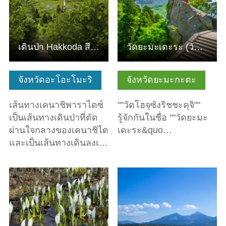
เดินป่า Hakkoda สีเขียวสด ~ Kenashi Paradise Line
วัดยะมะเดะระ (วัดโฮจุซังริชชะคุจิ)
จังหวัดอะโอะโมะริ
จังหวัดยะมะกะตะ
เส้นทางเคนาชิพาราไดซ์
""วัดโฮจุซังริชชะคุจิ""
เป็นเส้นทางเดินป่าที่ตัด
รู้จักกันในชื่อ ""วัดยะมะ
ผ่านใจกลางของเคนาชิได
เดะระ&quo…
และเป็นเส้นทางเดินลงเ…
ดูข้อมูลพื้นฐาน
ดูข้อมูลพื้นฐาน