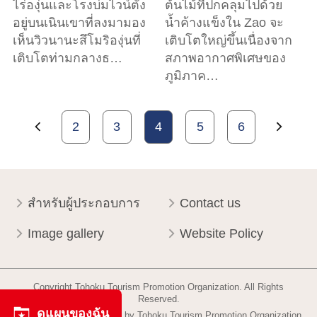
ไร่องุ่นและโรงบ่มไวน์ตั้ง
ต้นไม้ที่ปกคลุมไปด้วย
อยู่บนเนินเขาที่ลงมามอง
น้ำค้างแข็งใน Zao จะ
เห็นวิวนานะสึโมริองุ่นที่
เติบโตใหญ่ขึ้นเนื่องจาก
เติบโตท่ามกลางธ…
สภาพอากาศพิเศษของ
ภูมิภาค…
2
3
4
5
6
สำหรับผู้ประกอบการ
Contact us
Image gallery
Website Policy
Copyright Tohoku Tourism Promotion Organization. All Rights
Reserved.
ดูแผนของฉัน
This website is maintained by Tohoku Tourism Promotion Organization.