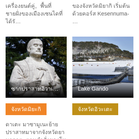
เครื่องยนต์คู่。พื้นที่
ของจังหวัดมิยากิ เริ่มต้น
ชายฝั่งของเมืองเซนไดที่
ด้วยคอร์ส Kesennuma-
ได้รั…
…
ดูข้อมูลพื้นฐาน
ดูข้อมูลพื้นฐาน
ซากปราสาทอิวาเดยามะ (สวนชิโรยามะ)
Lake Gando
จังหวัดมิยะกิ
จังหวัดอิวะเตะ
ดาเตะ มาซามูเนะย้าย
ปราสาทมาจากจังหวัดยา