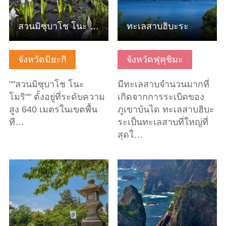
สวนมิซุบาโช โนะ โมริ
ทะเลสาบฮิบะระ
จังหวัดมิยะกิ
จังหวัดฟุคุชิมะ
""สวนมิซุบาโช โนะ
มีทะเลสาบจำนวนมากที่
โมริ"" ตั้งอยู่ที่ระดับความ
เกิดจากการระเบิดของ
สูง 640 เมตรในเขตพื้น
ภูเขาบันได ทะเลสาบฮิบะ
ที…
ระเป็นทะเลสาบที่ใหญ่ที่
สุดใ…
ดูข้อมูลพื้นฐาน
ดูข้อมูลพื้นฐาน