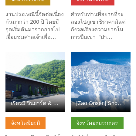
งานประเพณีนี้จัดต่อเนื่อง
สำหรับท่านที่อยากที่จะ
กันมากว่า 200 ปี โดยมี
ลองไปภูเขาชิราคามิแต่
จุดเริ่มต้นมาจากการไป
กังวลเรื่องความยากใน
เยี่ยมชมศาลเจ้าเพื่อ…
การปีนเขา "ป่า…
ดูข้อมูลพื้นฐาน
ดูข้อมูลพื้นฐาน
เรียวมิ วินยาร์ด & ไวน์เนอรี่
[Zao Onsen] Snow Monsterหรือปีศาจหิมะ Zao
จังหวัดมิยะกิ
จังหวัดยะมะกะตะ