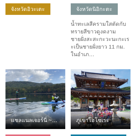
จังหวัดอิวะเตะ
จังหวัดนิอิกะตะ
น้ำทะเลสีครามใสตัดกับ
ทรายสีขาวดูงดงาม
ชายฝั่งสะสะกะวะนะกะเร
ะเป็นชายฝั่งยาว 11 กม.
ในอำเภ…
ดูข้อมูลพื้นฐาน
ดูข้อมูลพื้นฐาน
แชลแนลเจอร์นี่ ~กรีนฟิลด์~
ภูเขาโอโซเระ