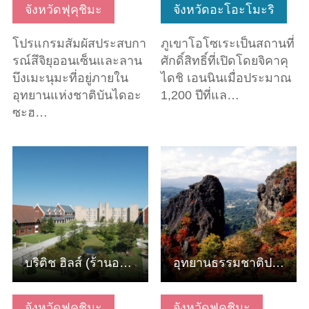
จังหวัดฟุคุชิมะ
จังหวัดอะโอะโมะริ
โปรแกรมสัมผัสประสบกา
ภูเขาโอโซเระเป็นสถานที่
รณ์สึจิยุออนเซ็นและลาน
ศักดิ์สิทธิ์ที่เปิดโดยจิคาคุ
บึงเมะนุมะที่อยู่ภายใน
ไดชิ เอนนินเมื่อประมาณ
อุทยานแห่งชาติบันไดอะ
1,200 ปีที่แล…
ซะฮ…
ดูข้อมูลพื้นฐาน
ดูข้อมูลพื้นฐาน
บริติช ฮิลส์ (ร้านอาหารและชาสไตล์อังกฤษแท้ๆ)
อุทยานธรรมชาติประจำจังหวัดเรียวเซ็น
จังหวัดฟุคุชิมะ
จังหวัดฟุคุชิมะ