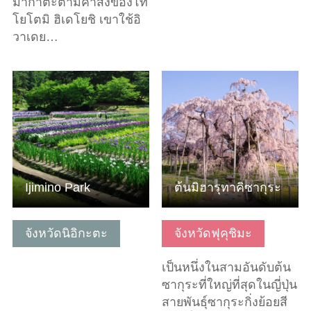
มากาตะตามคำสั่งของโท
โยโตมิ ฮิเดโยชิ เขาใช้อิ
วาเดย…
ดูข้อมูลพื้นฐาน
ดูข้อมูลพื้นฐาน
Ijimino Park
ต้นมิฮารุทาคิซากุระ
จังหวัดนิอิกะตะ
จังหวัดฟุคุชิมะ
เป็นหนึ่งในสามอันดับต้น
ซากุระที่ใหญ่ที่สุดในญี่ปุ่น
สายพันธุ์ซากุระกิ่งย้อยสี