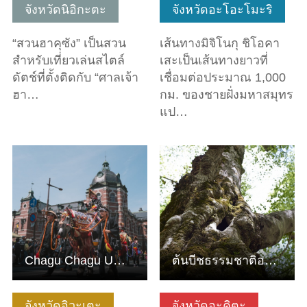
จังหวัดนิอิกะตะ
จังหวัดอะโอะโมะริ
“สวนฮาคุซัง” เป็นสวน
เส้นทางมิจิโนกุ ชิโอคา
สำหรับเที่ยวเล่นสไตล์
เสะเป็นเส้นทางยาวที่
ดัตช์ที่ตั้งติดกับ “ศาลเจ้า
เชื่อมต่อประมาณ 1,000
ฮา…
กม. ของชายฝั่งมหาสมุทร
แป…
ดูข้อมูลพื้นฐาน
ดูข้อมูลพื้นฐาน
Chagu Chagu Umako
ต้นบีชธรรมชาติอายุ 400 ปี (ป่าศึกษาสังเกตการณ์ธรรมชาติดาเค…
จังหวัดอิวะเตะ
จังหวัดอะคิตะ