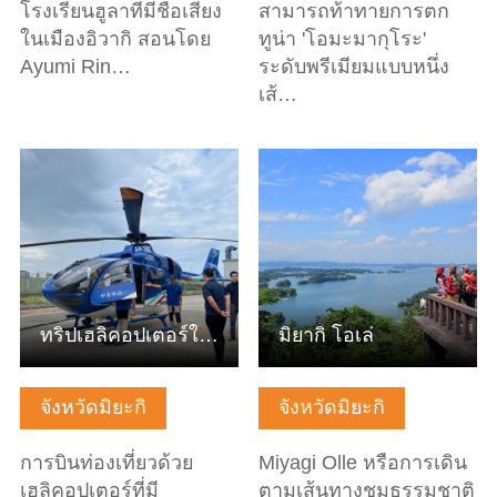
โรงเรียนฮูลาที่มีชื่อเสียง
สามารถท้าทายการตก
ในเมืองอิวากิ สอนโดย
ทูน่า 'โอมะมากุโระ'
Ayumi Rin…
ระดับพรีเมียมแบบหนึ่ง
เส้…
ดูข้อมูลพื้นฐาน
ดูข้อมูลพื้นฐาน
ทริปเฮลิคอปเตอร์ในมิยากิ (เซนได, มัตสึชิม่า ฯลฯ)
มิยากิ โอเล่
จังหวัดมิยะกิ
จังหวัดมิยะกิ
การบินท่องเที่ยวด้วย
Miyagi Olle หรือการเดิน
เฮลิคอปเตอร์ที่มี
ตามเส้นทางชมธรรมชาติ