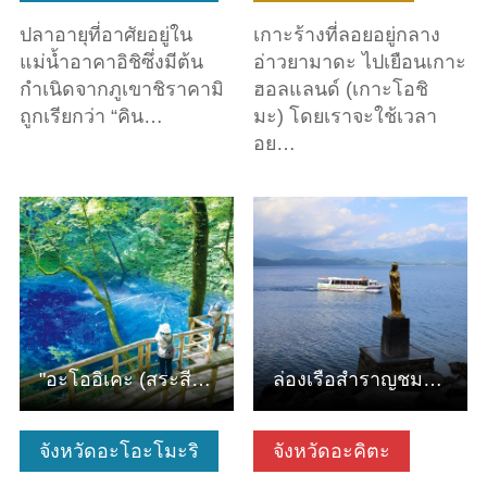
ปลาอายุที่อาศัยอยู่ใน
เกาะร้างที่ลอยอยู่กลาง
แม่น้ำอาคาอิชิซึ่งมีต้น
อ่าวยามาดะ ไปเยือนเกาะ
กำเนิดจากภูเขาชิราคามิ
ฮอลแลนด์ (เกาะโอชิ
ถูกเรียกว่า “คิน…
มะ) โดยเราจะใช้เวลา
อย…
ดูข้อมูลพื้นฐาน
ดูข้อมูลพื้นฐาน
"อะโออิเคะ (สระสีฟ้า)" ที่เชิงเขาแหล่งมรดกโลกทางธรรมชาติชิ…
ล่องเรือสำราญชมทะเลสาบ Tazawa
จังหวัดอะโอะโมะริ
จังหวัดอะคิตะ