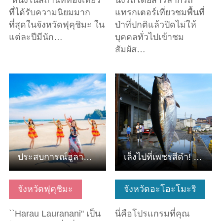
"หนึ่งในสถานที่ท่องเที่ยว
นั่งรถโดยสารลากรถ
ที่ได้รับความนิยมมาก
แทรกเตอร์เที่ยวชมพื้นที่
ที่สุดในจังหวัดฟุคุชิมะ ใน
ป่าที่ปกติแล้วปิดไม่ให้
แต่ละปีมีนัก…
บุคคลทั่วไปเข้าชม
สัมผัส…
ดูข้อมูลพื้นฐาน
ดูข้อมูลพื้นฐาน
ประสบการณ์ฮูลาชายหาด สอนโดยอดีตครูสาวฮูลา
เล็งไปที่เพชรสีดำ! ประสบการณ์ตกทูน่าแบบหนึ่งเส้นที่โอมะ
จังหวัดฟุคุชิมะ
จังหวัดอะโอะโมะริ
``Harau Lauranani'' เป็น
นี่คือโปรแกรมที่คุณ