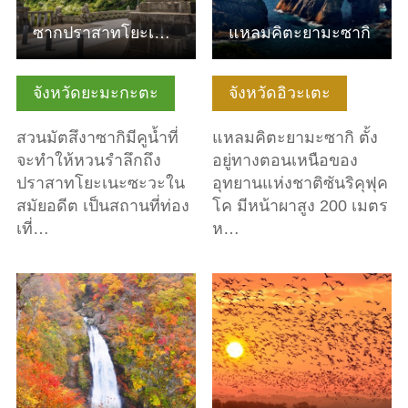
ซากปราสาทโยะเนะซะวะและสวนมัตสึงาซากิ
แหลมคิตะยามะซากิ
จังหวัดยะมะกะตะ
จังหวัดอิวะเตะ
สวนมัตสึงาซากิมีคูน้ำที่
แหลมคิตะยามะซากิ ตั้ง
จะทำให้หวนรำลึกถึง
อยู่ทางตอนเหนือของ
ปราสาทโยะเนะซะวะใน
อุทยานแห่งชาติซันริคุฟุค
สมัยอดีต เป็นสถานที่ท่อง
โค มีหน้าผาสูง 200 เมตร
เที่…
ห…
ดูข้อมูลพื้นฐาน
ดูข้อมูลพื้นฐาน