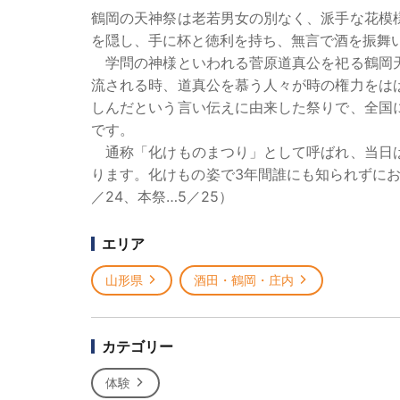
鶴岡の天神祭は老若男女の別なく、派手な花模
を隠し、手に杯と徳利を持ち、無言で酒を振舞
学問の神様といわれる菅原道真公を祀る鶴岡天
流される時、道真公を慕う人々が時の権力をは
しんだという言い伝えに由来した祭りで、全国
です。
通称「化けものまつり」として呼ばれ、当日は
ります。化けもの姿で3年間誰にも知られずに
／24、本祭…5／25）
エリア
山形県
酒田・鶴岡・庄内
カテゴリー
体験