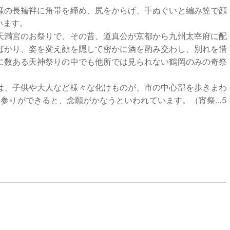
様の長襦袢に角帯を締め、尻をからげ、手ぬぐいと編み笠で顔
います。
満宮のお祭りで、その昔、道真公が京都から九州太宰府に配
ばかり、姿を変え顔を隠して密かに酒を酌み交わし、別れを惜
に数ある天神祭りの中でも他所では見られない鶴岡のみの奇祭
、子供や大人など様々な化けものが、市の中心部を歩きまわ
お参りができると、念願がかなうといわれています。（宵祭…5