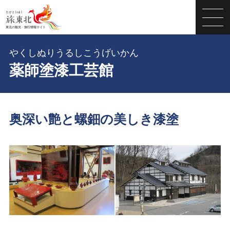
やくしぬりうるしこうげいかん
薬師塗漆工芸館
奥深い艶と螺鈿の美しき漆塗