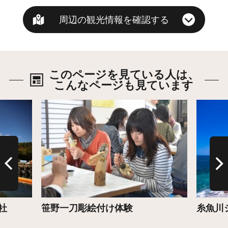
周辺の観光情報を確認する
このページを見ている人は、
こんなページも見ています
詳細はこちら
詳細は
社
笹野一刀彫絵付け体験
糸魚川