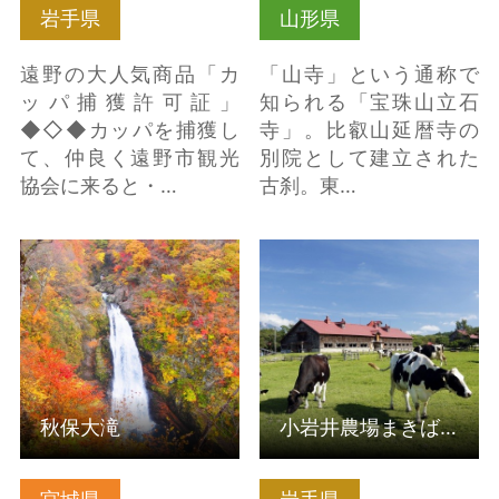
岩手県
山形県
遠野の大人気商品「カ
「山寺」という通称で
ッパ捕獲許可証」
知られる「宝珠山立石
◆◇◆カッパを捕獲し
寺」。比叡山延暦寺の
て、仲良く遠野市観光
別院として建立された
協会に来ると・…
古刹。東…
秋保大滝 の詳細はこち
小岩井農場まきば園 の
ら
詳細はこちら
秋保大滝
小岩井農場まきば園