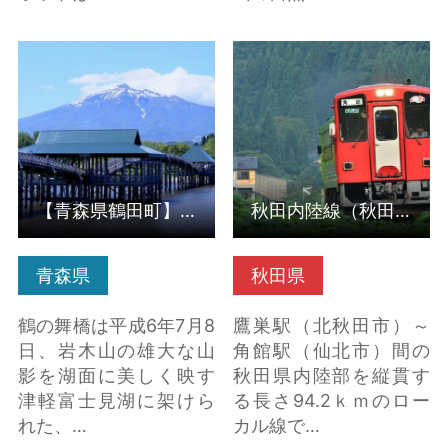
【青森県鶴田町】鶴の
秋田内陸線（秋田県北
舞橋 の詳細はこちら
秋田市） の詳細はこち
ら
【青森県鶴田町】鶴の舞橋
秋田内陸線（秋田県北秋田市）
青森県
秋田県
鶴の舞橋は平成6年7月8
鷹巣駅（北秋田市）～
日、岩木山の雄大な山
角館駅（仙北市）間の
影を湖面に美しく映す
秋田県内陸部を縦貫す
津軽富士見湖に架けら
る長さ94.2ｋｍのロー
れた、…
カル線で…