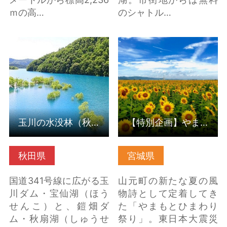
ｍの高…
のシャトル…
玉川の水没林（秋田県
【特別企画】やまもと
仙北市） の詳細はこち
ひまわり祭り の詳細は
ら
こちら
玉川の水没林（秋田県仙北市）
【特別企画】やまもとひまわり祭り
秋田県
宮城県
国道341号線に広がる玉
山元町の新たな夏の風
川ダム・宝仙湖（ほう
物詩として定着してき
せんこ）と、鎧畑ダ
た「やまもとひまわり
ム・秋扇湖（しゅうせ
祭り」。東日本大震災