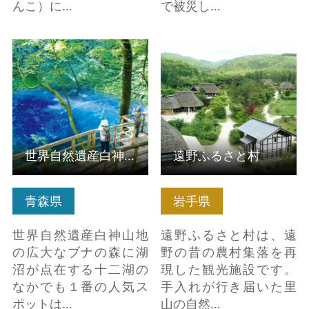
んこ）に…
で被災し…
世界自然遺産白神山地
遠野ふるさと村 の詳細
の麓「青池」 の詳細は
はこちら
こちら
世界自然遺産白神山地の麓「青池」
遠野ふるさと村
青森県
岩手県
世界自然遺産白神山地
遠野ふるさと村は、遠
の広大なブナの森に湖
野の昔の農村集落を再
沼が点在する十二湖の
現した観光施設です。
なかでも１番の人気ス
手入れが行き届いた里
ポットは…
山の自然…