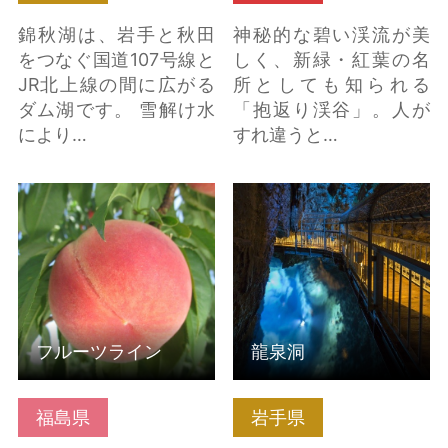
錦秋湖は、岩手と秋田
神秘的な碧い渓流が美
をつなぐ国道107号線と
しく、新緑・紅葉の名
JR北上線の間に広がる
所としても知られる
ダム湖です。 雪解け水
「抱返り渓谷」。人が
により…
すれ違うと…
フルーツライン の詳細
龍泉洞 の詳細はこちら
はこちら
フルーツライン
龍泉洞
福島県
岩手県