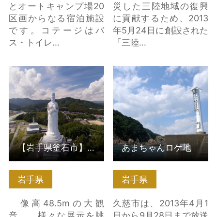
とオートキャンプ場20
災した三陸地域の復興
区画からなる宿泊施設
に貢献するため、2013
です。コテージはバ
年5月24日に創設された
ス・トイレ…
「三陸…
【岩手県釜石市】釜石
あまちゃんロケ地 の詳
大観音 の詳細はこちら
細はこちら
【岩手県釜石市】釜石大観音
あまちゃんロケ地
岩手県
岩手県
像高48.5mの大観
久慈市は、2013年4月1
音。 様々な展示を眺
日から9月28日まで放送