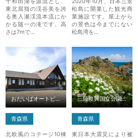
十和田湖を源流とし、
2020年10月、日本三景
東北屈指の渓谷美を誇
松島に開業した観光商
る奥入瀬渓流本流にか
業施設です。屋上から
かる随一の滝です。高
の景色は今までにない
さは7mで…
松島湾を…
おだいばオートビレッ
三陸復興国立公園 種
ジ の詳細はこちら
差海岸 の詳細はこちら
おだいばオートビレッジ
三陸復興国立公園 種差海岸
青森県
青森県
北欧風のコテージ10棟
東日本大震災により被