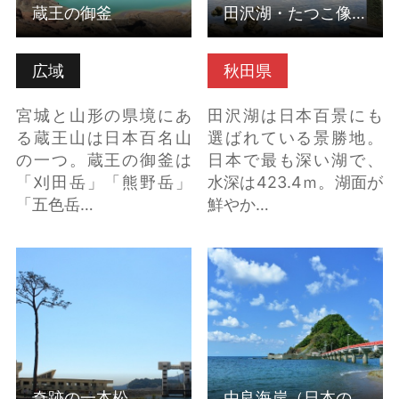
蔵王の御釜
田沢湖・たつこ像
広域
秋田県
宮城と山形の県境にあ
田沢湖は日本百景にも
る蔵王山は日本百名山
選ばれている景勝地。
の一つ。蔵王の御釜は
日本で最も深い湖で、
「刈田岳」「熊野岳」
水深は423.4ｍ。湖面が
「五色岳…
鮮やか…
奇跡の一本松 の詳細は
由良海岸（日本の渚百
こちら
選） の詳細はこちら
奇跡の一本松
由良海岸（日本の渚百選）