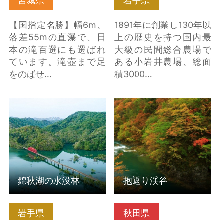
宮城県
岩手県
【国指定名勝】幅6m、
1891年に創業し130年以
落差55mの直瀑で、日
上の歴史を持つ国内最
本の滝百選にも選ばれ
大級の民間総合農場で
ています。滝壺まで足
ある小岩井農場、総面
をのばせ…
積3000…
錦秋湖の水没林 の詳細
抱返り渓谷 の詳細はこ
はこちら
ちら
錦秋湖の水没林
抱返り渓谷
岩手県
秋田県