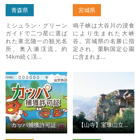
青森県
宮城県
ミシュラン・グリーン
鳴子峡は大谷川の浸食
ガイドで二つ星に選ば
により生まれた大峡
れた東北随一の観光名
谷。宮城県の名勝に指
所、奥入瀬渓流。約
定され、栗駒国定公園
14km続く渓…
に含まれま…
カッパ捕獲許可証 の詳
【山寺】宝珠山立石寺
細はこちら
の詳細はこちら
カッパ捕獲許可証
【山寺】宝珠山立石寺