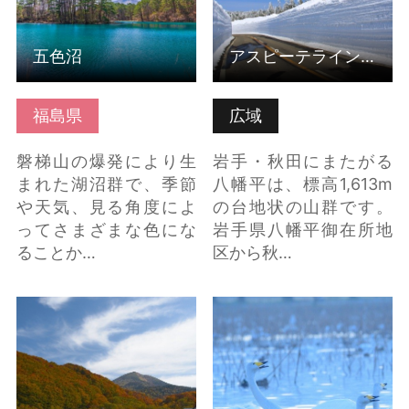
五色沼
アスピーテライン 雪の回廊
福島県
広域
磐梯山の爆発により生
岩手・秋田にまたがる
まれた湖沼群で、季節
八幡平は、標高1,613m
や天気、見る角度によ
の台地状の山群です。
ってさまざまな色にな
岩手県八幡平御在所地
ることか…
区から秋…
酸ヶ湯温泉 の詳細はこ
瓢湖 の詳細はこちら
ちら