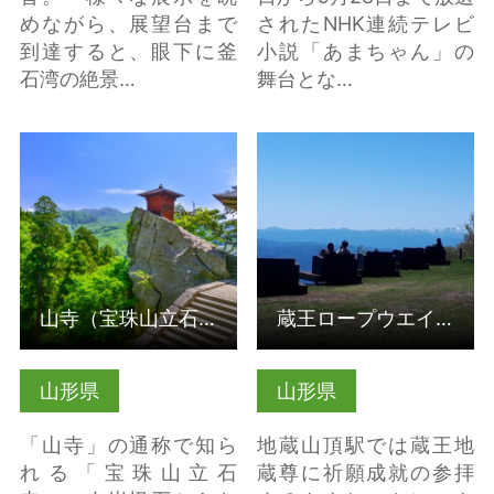
めながら、展望台まで
されたNHK連続テレビ
到達すると、眼下に釜
小説「あまちゃん」の
石湾の絶景…
舞台とな…
山寺（宝珠山立石寺）
蔵王ロープウエイ 空
の詳細はこちら
中散歩＆蔵王テラス の
詳細はこちら
山寺（宝珠山立石寺）
蔵王ロープウエイ 空中散歩＆蔵王テラス
山形県
山形県
「山寺」の通称で知ら
地蔵山頂駅では蔵王地
れる「宝珠山立石
蔵尊に祈願成就の参拝