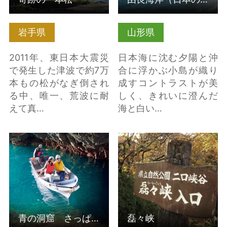
岩手県
山形県
2011年、東日本大震災
日本海に沈む夕陽と沖
で発生した津波で約7万
合に浮かぶ小島が織り
本もの松がなぎ倒され
成すコントラストが美
る中、唯一、荒波に耐
しく、きれいに澄んだ
えて真…
海と白い…
青の洞窟 さっぱ船遊
磊々峡 の詳細はこちら
覧 の詳細はこちら
青の洞窟 さっぱ船遊覧
磊々峡