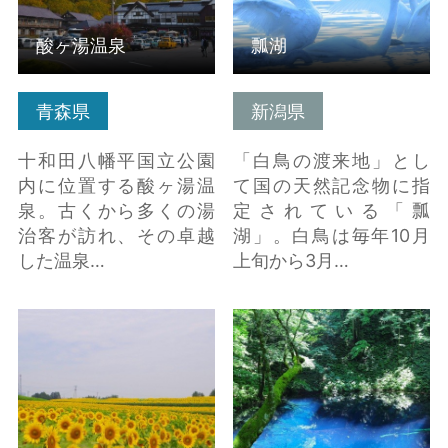
酸ヶ湯温泉
瓢湖
青森県
新潟県
十和田八幡平国立公園
「白鳥の渡来地」とし
内に位置する酸ヶ湯温
て国の天然記念物に指
泉。古くから多くの湯
定されている「瓢
治客が訪れ、その卓越
湖」。白鳥は毎年10月
した温泉…
上旬から3月…
ひまわりの丘（大崎市
青池 の詳細はこちら
三本木） の詳細はこち
ら