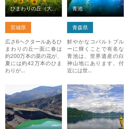
ひまわりの丘（大崎市三本木）
青池
宮城県
青森県
広さ6ヘクタールあるひ
鮮やかなコバルトブル
まわりの丘一面に春は
ーに輝くことで有名な
約200万本の菜の花が、
青池は、世界遺産の白
夏には約42万本のひま
神山地にあります。付
わりが…
近には世…
蔵王の御釜 の詳細はこ
田沢湖・たつこ像 の
ちら
詳細はこちら