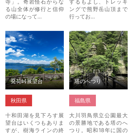
寺」。奇岩怪石からな
するもよし、トレッキ
る山全体が修行と信仰
ングで熊野岳山頂まで
の場になって…
行ってお…
発荷峠展望台 の詳細は
塔のへつり の詳細はこ
こちら
ちら
発荷峠展望台
塔のへつり
秋田県
福島県
十和田湖を見下ろす展
大川羽鳥県立公園最大
望台はいくつもありま
の景勝地である塔のへ
すが、樹海ラインの終
つり。昭和18年に国の