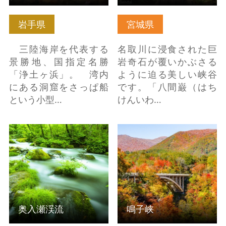
岩手県
宮城県
三陸海岸を代表する
名取川に浸食された巨
景勝地、国指定名勝
岩奇石が覆いかぶさる
「浄土ヶ浜」。 湾内
ように迫る美しい峡谷
にある洞窟をさっぱ船
です。「八間巌（はち
という小型…
けんいわ…
奥入瀬渓流 の詳細
鳴子峡 の詳細はこちら
はこちら
奥入瀬渓流
鳴子峡