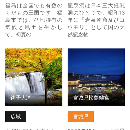
福島は全国でも有数の
龍泉洞は日本三大鍾乳
くだもの王国です。福
洞のひとつで、昭和13
島市では、盆地特有の
年に「岩泉湧窟及びコ
気候と風土を生かし
ウモリ」として国の天
て、初夏の…
然記念物…
銚子大滝 の詳細はこち
宮城県松島離宮 の詳細
ら
はこちら
銚子大滝
宮城県松島離宮
広域
宮城県