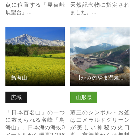
点に位置する「発荷峠
天然記念物に指定され
展望台」…
ました。…
鳥海山 の詳細はこちら
【かみのやま温泉・蔵
王】お釜 の詳細はこち
ら
鳥海山
【かみのやま温泉・蔵王】お釜
広域
山形県
「日本百名山」の一つ
蔵王のシンボル・お釜
に数えられる名峰「鳥
はエメラルドグリーン
海山」。日本海の海抜0
が美しい神秘の火口
メートルから標高2,236
湖。市街地からは無料