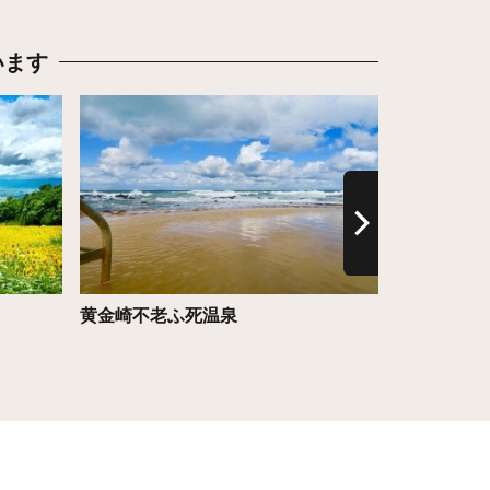
います
詳細はこちら
詳細はこち
黄金崎不老ふ死温泉
【特別企画