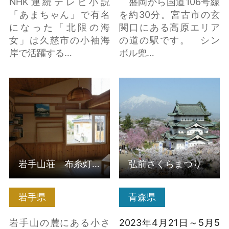
NHK連続テレビ小説
盛岡から国道106号線
「あまちゃん」で有名
を約30分。宮古市の玄
になった「北限の海
関口にある高原エリア
女」は久慈市の小袖海
の道の駅です。 シン
岸で活躍する…
ボル兜…
岩手山荘 布糸灯園 の
弘前さくらまつり の詳
詳細はこちら
細はこちら
岩手山荘 布糸灯園
弘前さくらまつり
岩手県
青森県
岩手山の麓にある小さ
2023年4月21日～5月5