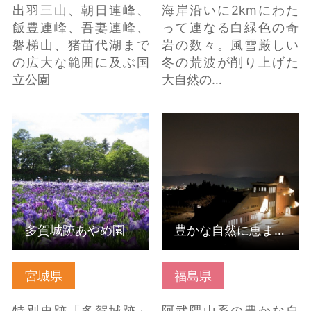
出羽三山、朝日連峰、
海岸沿いに2kmにわた
飯豊連峰、吾妻連峰、
って連なる白緑色の奇
磐梯山、猪苗代湖まで
岩の数々。風雪厳しい
の広大な範囲に及ぶ国
冬の荒波が削り上げた
立公園
大自然の…
多賀城跡あやめ園 の詳
豊かな自然に恵まれた
細はこちら
天体観測の宝庫「星の
村天文台」 の詳細はこ
ちら
多賀城跡あやめ園
豊かな自然に恵まれた天体観測の宝庫「星の村天文台」
宮城県
福島県
特別史跡「多賀城跡」
阿武隈山系の豊かな自