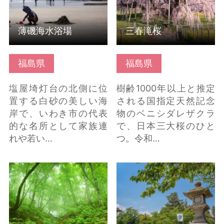
薄磯海水浴場
三春滝桜
福島県
福島県
塩屋埼灯台の北側に位
樹齢1000年以上と推定
置する白砂の美しい海
される国指定天然記念
岸で、いわき市の代表
物のベニシダレザクラ
的な名所として家族連
で、日本三大桜のひと
れや若い…
つ。令和…
白神山地 の詳細はこち
米沢城址 / 松が岬公園
ら
の詳細はこちら