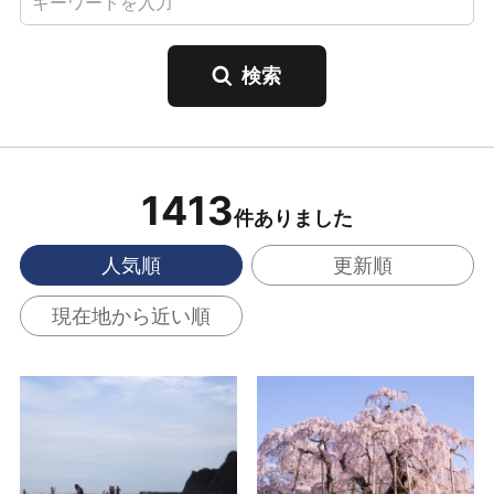
1413
件ありました
人気順
更新順
現在地から近い順
薄磯海水浴場 の詳細は
三春滝桜 の詳細はこち
こちら
ら