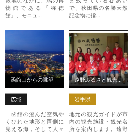
敷地のなかに、馬の博
ま残っている谷あい
物館である「称徳
で、秋田県の名勝天然
館」、モニュ…
記念物に指…
函館山からの眺望 の詳
遠野ふるさと観光ガイ
細はこちら
ド の詳細はこちら
函館山からの眺望
遠野ふるさと観光ガイド
広域
岩手県
函館の澄んだ空気や
地元の観光ガイドが市
くびれた地形と両側に
内の観光施設・観光名
見える海，そして人々
所を案内します。遠野