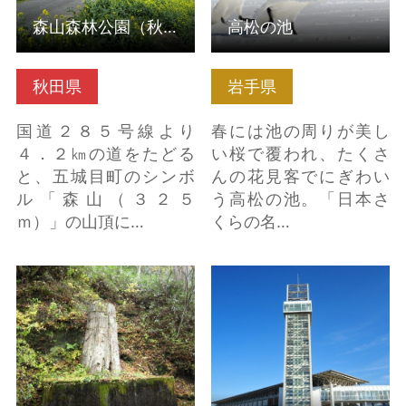
森山森林公園（秋田県五城目町）
高松の池
秋田県
岩手県
国道２８５号線より
春には池の周りが美し
４．２㎞の道をたどる
い桜で覆われ、たくさ
と、五城目町のシンボ
んの花見客でにぎわい
ル「森山（３２５
う高松の池。「日本さ
ｍ）」の山頂に…
くらの名…
国指定特別天然記念
二戸広域観光物産セン
物 「根反の大珪化
ター カシオペアメッ
木」 の詳細はこちら
セなにゃーと の詳細は
こちら