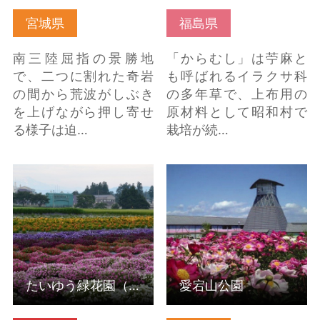
宮城県
福島県
南三陸屈指の景勝地
「からむし」は苧麻と
で、二つに割れた奇岩
も呼ばれるイラクサ科
の間から荒波がしぶき
の多年草で、上布用の
を上げながら押し寄せ
原材料として昭和村で
る様子は迫…
栽培が続…
たいゆう緑花園（秋田
愛宕山公園 の詳細はこ
県横手市） の詳細はこ
ちら
ちら
たいゆう緑花園（秋田県横手市）
愛宕山公園