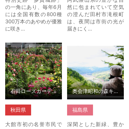
の一角にあり、毎年6月
然に包まれていて空気
には全国有数の800種
の澄んだ田村市滝根町
300万本のあやめが優雅
は、夜間は市街の光が
に咲き…
届きにく…
石田ローズガーデン
奥会津昭和の森キャン
（秋田県大館市） の詳
プ場 の詳細はこちら
細はこちら
石田ローズガーデン（秋田県大館市）
奥会津昭和の森キャンプ場
秋田県
福島県
大館市初の名誉市民で
深閑とした新緑、豊か