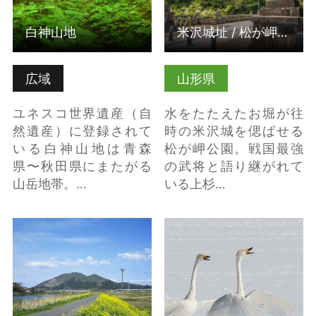
白神山地
米沢城址 / 松が岬公園
広域
山形県
ユネスコ世界遺産（自
水をたたえたお堀が往
然遺産）に登録されて
時の米沢城を偲ばせる
いる白神山地は青森
松が岬公園。戦国最強
県〜秋田県にまたがる
の武将と語り継がれて
山岳地帯。…
いる上杉…
森山森林公園（秋田県
高松の池 の詳細はこち
五城目町） の詳細はこ
ら
ちら