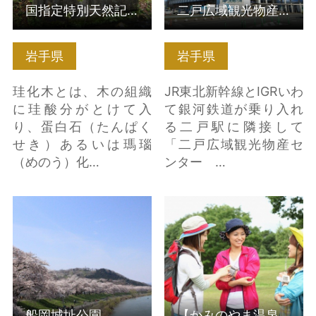
国指定特別天然記念物 「根反の大珪化木」
二戸広域観光物産センター カシオペアメッセなにゃーと
岩手県
岩手県
珪化木とは、木の組織
JR東北新幹線とIGRいわ
に珪酸分がとけて入
て銀河鉄道が乗り入れ
り、蛋白石（たんぱく
る二戸駅に隣接して
せき）あるいは瑪瑙
「二戸広域観光物産セ
（めのう）化…
ンター …
船岡城址公園 の詳細は
【かみのやま温泉・蔵
こちら
王】空色・暮色ウォー
キング の詳細はこちら
船岡城址公園
【かみのやま温泉・蔵王】空色・暮色ウォーキング