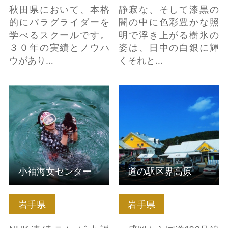
秋田県において、本格
静寂な、そして漆黒の
的にパラグライダーを
闇の中に色彩豊かな照
学べるスクールです。
明で浮き上がる樹氷の
３０年の実績とノウハ
姿は、日中の白銀に輝
ウがあり…
くそれと…
小袖海女センター の詳
道の駅区界高原 の詳細
細はこちら
はこちら
小袖海女センター
道の駅区界高原
岩手県
岩手県