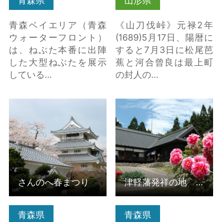
青森県
山形県
青森ベイエリア（青森
《山刀伐峠》元禄2年
ウォーターフロント）
(1689)5月17日、陽暦に
は、ねぶた本番に出陣
すると7月3日に松尾芭
した大型ねぶたを展示
蕉と河合曾良は最上町
している…
の封人の…
さんのへ春まつり の詳
津軽藩発祥の地 国史
細はこちら
跡 種里城跡「光信公
の館」 の詳細はこちら
さんのへ春まつり
津軽藩発祥の地 国史跡 種里城跡「光信公の館」
青森県
青森県