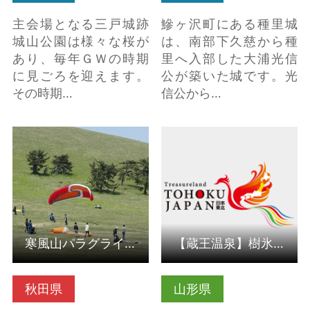
主会場となる三戸城跡
鰺ヶ沢町にある種里城
城山公園は様々な桜が
は、南部下久慈から種
あり、毎年ＧＷの時期
里へ入部した大浦光信
に見ごろを迎えます。
公が築いた城です。光
その時期…
信公から…
寒風山パラグライダー
【蔵王温泉】樹氷ライ
スクール（秋田県男鹿
トアップ の詳細はこち
市） の詳細はこちら
ら
寒風山パラグライダースクール（秋田県男鹿市）
【蔵王温泉】樹氷ライトアップ
秋田県
山形県