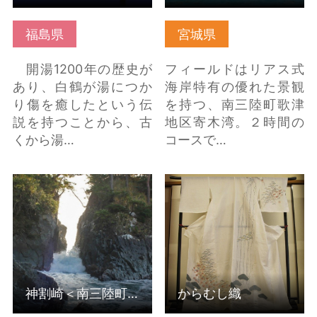
福島県
宮城県
開湯1200年の歴史が
フィールドはリアス式
あり、白鶴が湯につか
海岸特有の優れた景観
り傷を癒したという伝
を持つ、南三陸町歌津
説を持つことから、古
地区寄木湾。２時間の
くから湯…
コースで…
神割崎＜南三陸町＞ の
からむし織 の詳細はこ
詳細はこちら
ちら
神割崎＜南三陸町＞
からむし織