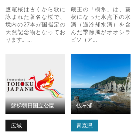
鹽竈桜は古くから歌に
蔵王の「樹氷」は、霧
詠まれた著名な桜で、
状になった氷点下の水
境内の27本が国指定の
滴（過冷却水滴）を含
天然記念物となってお
んだ季節風がオオシラ
ります。…
ビソ（ア…
磐梯朝日国立公園 の詳
仏ヶ浦 の詳細はこちら
細はこちら
磐梯朝日国立公園
仏ヶ浦
広域
青森県