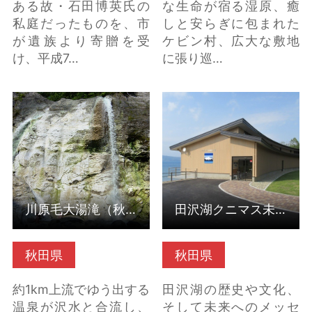
ある故・石田博英氏の
な生命が宿る湿原、癒
私庭だったものを、市
しと安らぎに包まれた
が遺族より寄贈を受
ケビン村、広大な敷地
け、平成7…
に張り巡…
川原毛大湯滝（秋田県
田沢湖クニマス未来館
湯沢市） の詳細はこち
（秋田県仙北市） の詳
ら
細はこちら
川原毛大湯滝（秋田県湯沢市）
田沢湖クニマス未来館（秋田県仙北市）
秋田県
秋田県
約1km上流でゆう出する
田沢湖の歴史や文化、
温泉が沢水と合流し、
そして未来へのメッセ