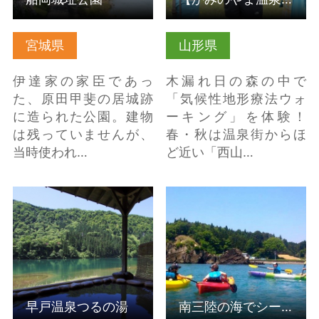
宮城県
山形県
伊達家の家臣であっ
木漏れ日の森の中で
た、原田甲斐の居城跡
「気候性地形療法ウォ
に造られた公園。建物
ーキング」を体験！
は残っていませんが、
春・秋は温泉街からほ
当時使われ…
ど近い「西山…
早戸温泉つるの湯 の詳
南三陸の海でシーカヤ
細はこちら
ック体験 の詳細はこち
ら
早戸温泉つるの湯
南三陸の海でシーカヤック体験