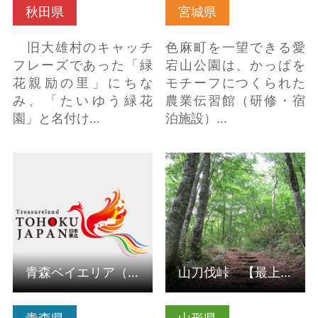
秋田県
宮城県
旧大雄村のキャッチ
色麻町を一望できる愛
フレーズであった「緑
宕山公園は、かっぱを
花親励の里」にちな
モチーフにつくられた
み、「たいゆう緑花
農業伝習館（研修・宿
園」と名付け…
泊施設）…
青森ベイエリア（青森
山刀伐峠 【最上町】
ウォーターフロント）
の詳細はこちら
の詳細はこちら
青森ベイエリア（青森ウォーターフロント）
山刀伐峠 【最上町】