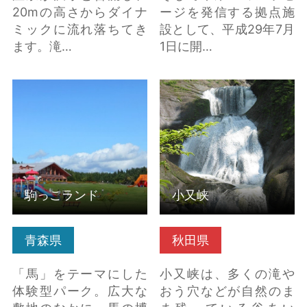
20mの高さからダイナ
ージを発信する拠点施
ミックに流れ落ちてき
設として、平成29年7月
ます。滝…
1日に開…
駒っこランド の詳細は
小又峡 の詳細はこちら
こちら
駒っこランド
小又峡
青森県
秋田県
「馬」をテーマにした
小又峡は、多くの滝や
体験型パーク。広大な
おう穴などが自然のま