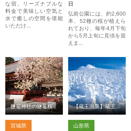
な宿。リーズナブルな
日
料金で美味しい空気と
弘前公園には、約2,600
水で癒しの空間を堪能
本、52種の桜が植えら
いただけ…
れており、毎年4月下旬
から5月上旬に見頃を迎
えま…
鹽竈神社の鹽竈桜 の詳
【蔵王温泉】蔵王の樹
細はこちら
氷 の詳細はこちら
鹽竈神社の鹽竈桜
【蔵王温泉】蔵王の樹氷
宮城県
山形県