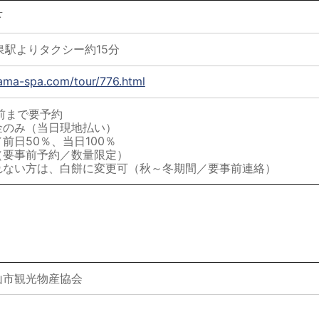
下
泉駅よりタクシー約15分
ama-spa.com/tour/776.html
前まで要予約
金のみ（当日現地払い）
前日50％、当日100％
（要事前予約／数量限定）
れない方は、白餅に変更可（秋～冬期間／要事前連絡）
山市観光物産協会