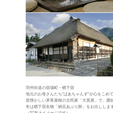
羽州街道の宿場町・楢下宿
地元のお母さんたち“ばあちゃんず”が心をこめ
昔懐かしい茅葺屋根の古民家「大黒屋」で、囲
冬は楢下宿名物「納豆あぶり餅」をお出ししま
（写真はイメージです）