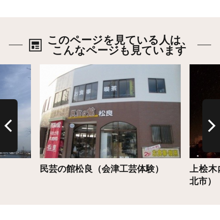
このページを見ている人は、
こんなページも見ています
詳細はこちら
詳細は
民芸の館松良（会津工芸体験）
上桧木
北市）