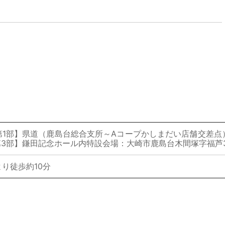
第1部】県道（鹿島台総合支所～Aコープかしまだい店舗交差点
第3部】鎌田記念ホール内特設会場：大崎市鹿島台木間塚字福芦33
り徒歩約10分