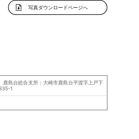
写真ダウンロードページへ
）鹿島台総合支所：大崎市鹿島台平渡字上戸下
5-1