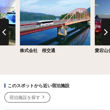
詳細はこちら
詳細は
株式会社 桜交通
愛宕山
このスポットから近い宿泊施設
宿泊施設を探す