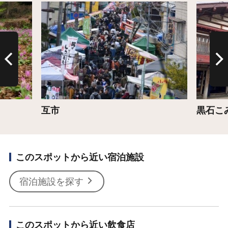
詳細はこちら
詳細は
互市
黒石こ
このスポットから近い宿泊施設
宿泊施設を探す
このスポットから近い飲食店