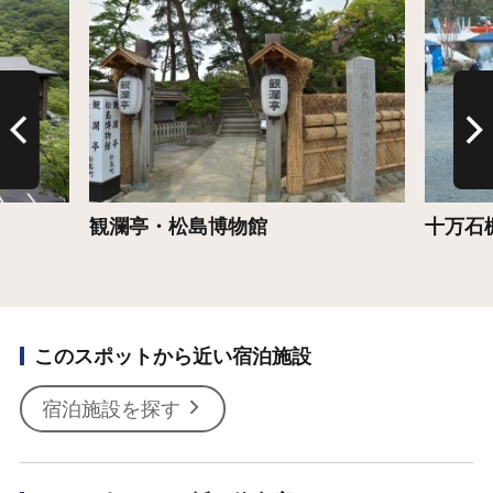
詳細はこちら
詳細は
観瀾亭・松島博物館
十万石
このスポットから近い宿泊施設
宿泊施設を探す