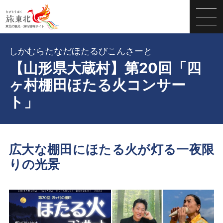
しかむらたなだほたるびこんさーと
【山形県大蔵村】第20回「四
ヶ村棚田ほたる火コンサー
ト」
広大な棚田にほたる火が灯る一夜限
りの光景