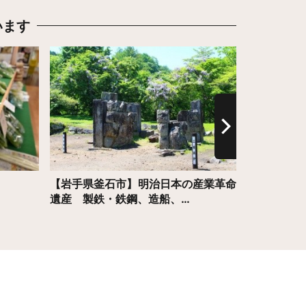
います
詳細はこちら
詳細はこち
【岩手県釜石市】明治日本の産業革命
レンタサイ
遺産 製鉄・鉄鋼、造船、…