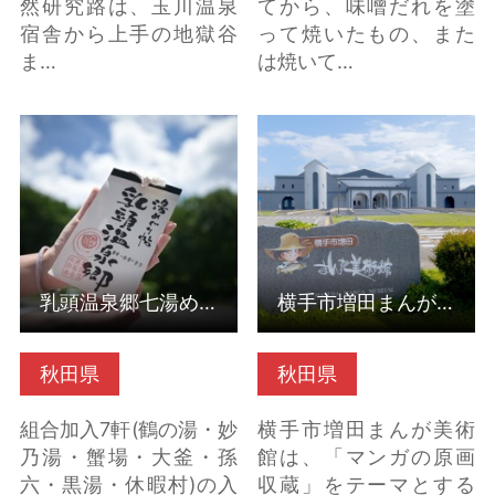
然研究路は、玉川温泉
てから、味噌だれを塗
宿舎から上手の地獄谷
って焼いたもの、また
ま…
は焼いて…
乳頭温泉郷七湯めぐり
横手市増田まんが美術
の詳細はこちら
館（秋田県横手市） の
詳細はこちら
乳頭温泉郷七湯めぐり
横手市増田まんが美術館（秋田県横手市）
秋田県
秋田県
組合加入7軒(鶴の湯・妙
横手市増田まんが美術
乃湯・蟹場・大釜・孫
館は、「マンガの原画
六・黒湯・休暇村)の入
収蔵」をテーマとする