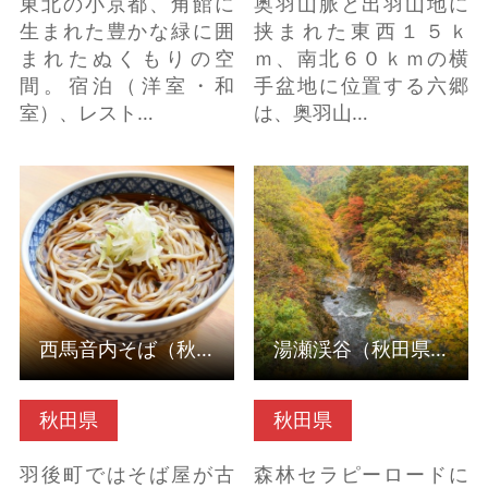
東北の小京都、角館に
奥羽山脈と出羽山地に
生まれた豊かな緑に囲
挟まれた東西１５ｋ
まれたぬくもりの空
ｍ、南北６０ｋｍの横
間。宿泊（洋室・和
手盆地に位置する六郷
室）、レスト…
は、奥羽山…
西馬音内そば（秋田県
湯瀬渓谷（秋田県鹿角
羽後町） の詳細はこち
市） の詳細はこちら
ら
西馬音内そば（秋田県羽後町）
湯瀬渓谷（秋田県鹿角市）
秋田県
秋田県
羽後町ではそば屋が古
森林セラピーロードに