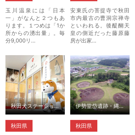
玉川温泉には「日本
安東氏の菩提寺で秋田
一」がなんと２つもあ
市内最古の曹洞宗禅寺
ります。１つめは「1か
といわれる。後醍醐天
所からの湧出量」。毎
皇の側近だった藤原藤
分9,000リ…
房が出家…
秋田犬ステーション
伊勢堂岱遺跡・縄文館
（秋田県秋田市） の詳
（秋田県北秋田市） の
細はこちら
詳細はこちら
秋田犬ステーション（秋田県秋田市）
伊勢堂岱遺跡・縄文館（秋田県北秋田市）
秋田県
秋田県