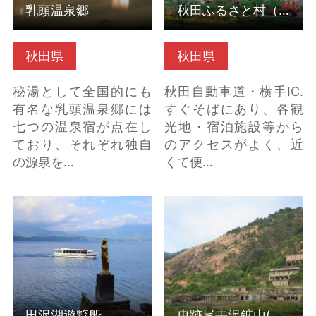
乳頭温泉郷
秋田ふるさと村（秋田県横手市）
秋田県
秋田県
秘湯として全国的にも
秋田自動車道・横手IC.
有名な乳頭温泉郷には
すぐそばにあり、各観
七つの温泉宿が点在し
光地・宿泊施設等から
ており、それぞれ独自
のアクセスがよく、近
の源泉を…
くて便…
田沢湖遊覧船 の詳細は
史跡尾去沢鉱山(秋田県
こちら
鹿角市) の詳細はこちら
田沢湖遊覧船
史跡尾去沢鉱山(秋田県鹿角市)