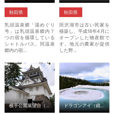
秋田県
秋田県
乳頭温泉郷「湯めぐり
田沢湖市は古い民家を
号」は乳頭温泉郷内７
移築し、平成18年4月に
つの宿を循環している
オープンした物産館で
シャトルバス。同温泉
す。地元の農家が提供
郷内の宿…
した野…
横手公園展望台（横手
ドラゴンアイ（鏡沼）
城)（秋田県横手市） の
の詳細はこちら
詳細はこちら
横手公園展望台（横手城)（秋田県横手市）
ドラゴンアイ（鏡沼）