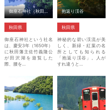
御座石神社（秋田県仙北市）
抱返り渓谷
秋田県
秋田県
御座石神社という社名
神秘的な碧い渓流が美
は、慶安3年（1650年）
しく、新緑・紅葉の名
に秋田藩主佐竹義隆公
所としても知られる
が田沢湖を遊覧した
「抱返り渓谷」。人が
際、腰を…
すれ違うと…
玉川の水没林（秋田県
秋田内陸線（秋田県北
仙北市） の詳細はこち
秋田市） の詳細はこち
ら
ら