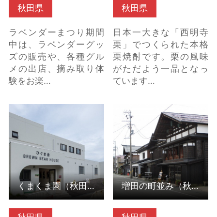
秋田県
秋田県
ラベンダーまつり期間
日本一大きな「西明寺
中は、ラベンダーグッ
栗」でつくられた本格
ズの販売や、各種グル
栗焼酎です。栗の風味
メの出店、摘み取り体
がただよう一品となっ
験をお楽…
ています…
くまくま園（秋田県北
増田の町並み（秋田県
秋田市） の詳細はこち
横手市） の詳細はこち
ら
ら
くまくま園（秋田県北秋田市）
増田の町並み（秋田県横手市）