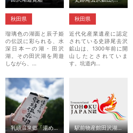
秋田県
秋田県
瑠璃色の湖面と辰子姫
近代化産業遺産に認定
の伝説に彩られる、水
されている史跡尾去沢
深日本一の湖・田沢
鉱山は、1300年前に開
湖。その田沢湖を周遊
山したとされていま
しながら、…
す。坑道内…
乳頭温泉郷「湯めぐり
駅前物産館田沢湖市
号」（バス） の詳細は
（秋田県仙北市） の詳
こちら
細はこちら
乳頭温泉郷「湯めぐり号」（バス）
駅前物産館田沢湖市（秋田県仙北市）