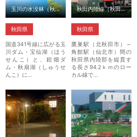
玉川の水没林（秋田県仙北市）
秋田内陸線（秋田県北秋田市）
秋田県
秋田県
国道341号線に広がる玉
鷹巣駅（北秋田市）～
川ダム・宝仙湖（ほう
角館駅（仙北市）間の
せんこ）と、鎧畑ダ
秋田県内陸部を縦貫す
ム・秋扇湖（しゅうせ
る長さ94.2ｋｍのロー
んこ）に…
カル線で…
乳頭温泉郷 の詳細はこ
秋田ふるさと村（秋田
ちら
県横手市） の詳細はこ
ちら