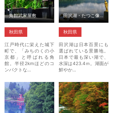
角館武家屋敷
田沢湖・たつこ像
秋田県
秋田県
江戸時代に栄えた城下
田沢湖は日本百景にも
町で、「みちのくの小
選ばれている景勝地。
京都」と呼ばれる角
日本で最も深い湖で、
館。半径2kmほどのコ
水深は423.4ｍ。湖面が
ンパクトな…
鮮やか…
御座石神社（秋田県仙
抱返り渓谷 の詳細はこ
北市） の詳細はこちら
ちら