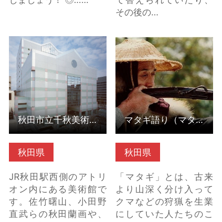
その後の…
秋田市立千秋美術館
マタギ語り（マタギ学
（秋田県秋田市） の詳
校） の詳細はこちら
細はこちら
秋田市立千秋美術館（秋田県秋田市）
マタギ語り（マタギ学校）
秋田県
秋田県
JR秋田駅西側のアトリ
「マタギ」とは、古来
オン内にある美術館で
より山深く分け入って
す。佐竹曙山、小田野
クマなどの狩猟を生業
直武らの秋田蘭画や、
にしていた人たちのこ