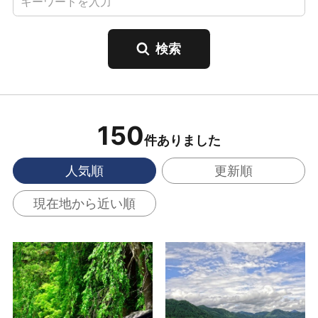
150
件ありました
人気順
更新順
現在地から近い順
角館武家屋敷 の詳細は
田沢湖・たつこ像 の
こちら
詳細はこちら