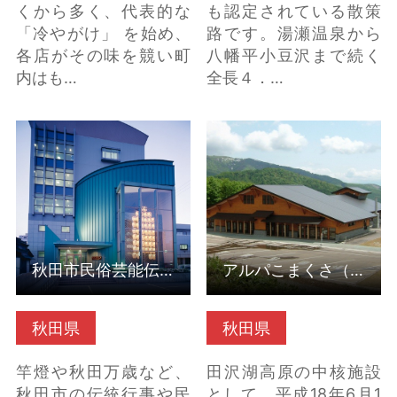
くから多く、代表的な
も認定されている散策
「冷やがけ」 を始め、
路です。湯瀬温泉から
各店がその味を競い町
八幡平小豆沢まで続く
内はも…
全長４．…
秋田市民俗芸能伝承館
アルパこまくさ（秋田
（ねぶり流し館） の詳
県仙北市） の詳細はこ
細はこちら
ちら
秋田市民俗芸能伝承館（ねぶり流し館）
アルパこまくさ（秋田県仙北市）
秋田県
秋田県
竿燈や秋田万歳など、
田沢湖高原の中核施設
秋田市の伝統行事や民
として、平成18年6月1