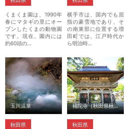
秋田県
秋田県
くまくま園は、1990年
横手市は、国内でも屈
春にマタギの里にオー
指の豪雪地であり、そ
プンしたくまの動物園
の南東部に位置する増
です。現在、園内には
田町では、江戸時代か
約60頭の…
ら明治時…
玉川温泉 の詳細はこち
補陀寺（秋田県秋田
ら
市） の詳細はこちら
玉川温泉
補陀寺（秋田県秋田市）
秋田県
秋田県