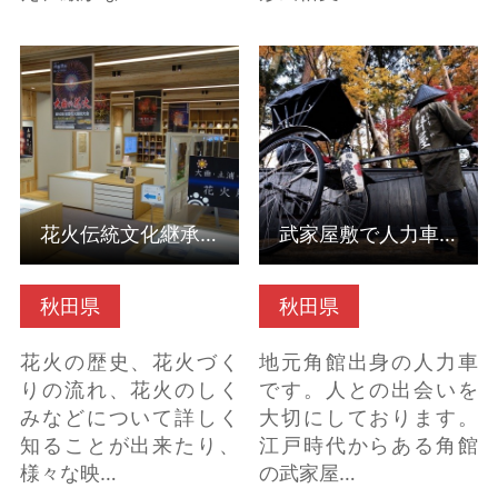
花火伝統文化継承資料
武家屋敷で人力車体験
館ーはなび・アムー
の詳細はこちら
（秋田県大仙市） の詳
細はこちら
花火伝統文化継承資料館ーはなび・アムー（秋田県大仙市）
武家屋敷で人力車体験
秋田県
秋田県
花火の歴史、花火づく
地元角館出身の人力車
りの流れ、花火のしく
です。人との出会いを
みなどについて詳しく
大切にしております。
知ることが出来たり、
江戸時代からある角館
様々な映…
の武家屋…