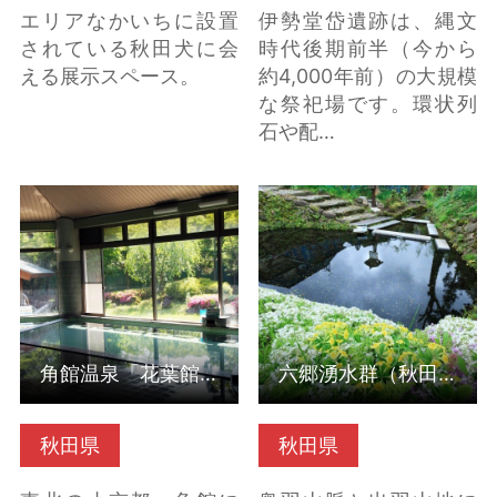
エリアなかいちに設置
伊勢堂岱遺跡は、縄文
されている秋田犬に会
時代後期前半（今から
える展示スペース。
約4,000年前）の大規模
な祭祀場です。環状列
石や配…
角館温泉「花葉館」
六郷湧水群（秋田県美
（秋田県仙北市） の詳
郷町） の詳細はこちら
細はこちら
角館温泉「花葉館」（秋田県仙北市）
六郷湧水群（秋田県美郷町）
秋田県
秋田県