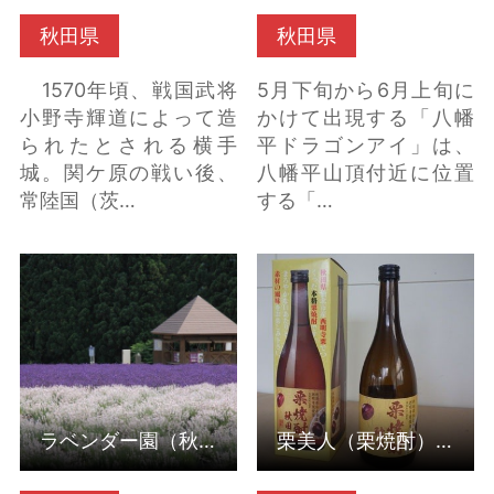
秋田県
秋田県
1570年頃、戦国武将
5月下旬から6月上旬に
小野寺輝道によって造
かけて出現する「八幡
られたとされる横手
平ドラゴンアイ」は、
城。関ケ原の戦い後、
八幡平山頂付近に位置
常陸国（茨…
する「…
ラベンダー園（秋田県
栗美人（栗焼酎）（秋
美郷町） の詳細はこち
田県仙北市） の詳細は
ら
こちら
ラベンダー園（秋田県美郷町）
栗美人（栗焼酎）（秋田県仙北市）