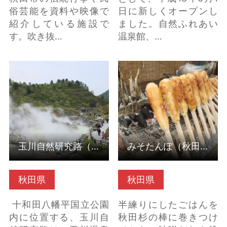
俗芸能を資料や映像で
日に新しくオープンし
紹介している施設で
ました。自然ふれあい
す。吹き抜…
温泉館、…
玉川自然研究路（秋田
みそたんぽ（秋田県仙
県仙北市） の詳細はこ
北市） の詳細はこちら
ちら
玉川自然研究路（秋田県仙北市）
みそたんぽ（秋田県仙北市）
秋田県
秋田県
十和田八幡平国立公園
半練りにしたごはんを
内に位置する、玉川自
秋田杉の棒に巻きつけ