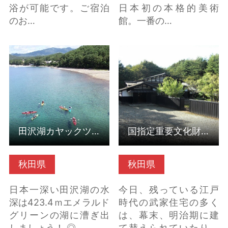
浴が可能です。ご宿泊
日本初の本格的美術
のお…
館。一番の…
田沢湖カヤックツアー
国指定重要文化財 旧
の詳細はこちら
黒澤家住宅（秋田県秋
田市） の詳細はこちら
田沢湖カヤックツアー
国指定重要文化財 旧黒澤家住宅（秋田県秋田市）
秋田県
秋田県
日本一深い田沢湖の水
今日、残っている江戸
深は423.4ｍエメラルド
時代の武家住宅の多く
グリーンの湖に漕ぎ出
は、幕末、明治期に建
しましょう！ ◎……
て替えられていたり、