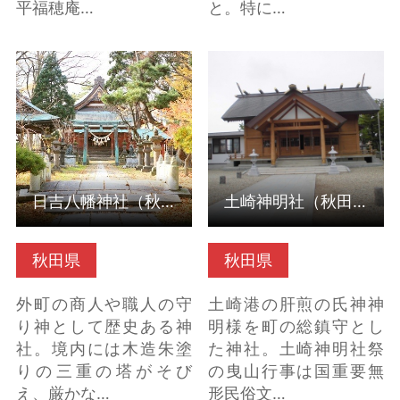
平福穂庵…
と。特に…
日吉八幡神社（秋田県
土崎神明社（秋田県秋
秋田市） の詳細はこち
田市） の詳細はこちら
ら
日吉八幡神社（秋田県秋田市）
土崎神明社（秋田県秋田市）
秋田県
秋田県
外町の商人や職人の守
土崎港の肝煎の氏神神
り神として歴史ある神
明様を町の総鎮守とし
社。境内には木造朱塗
た神社。土崎神明社祭
りの三重の塔がそび
の曳山行事は国重要無
え、厳かな…
形民俗文…