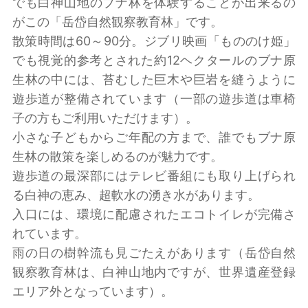
でも白神山地のブナ林を体験することが出来るの
がこの「岳岱自然観察教育林」です。
散策時間は60～90分。ジブリ映画「もののけ姫」
でも視覚的参考とされた約12ヘクタールのブナ原
生林の中には、苔むした巨木や巨岩を縫うように
遊歩道が整備されています（一部の遊歩道は車椅
子の方もご利用いただけます）。
小さな子どもからご年配の方まで、誰でもブナ原
生林の散策を楽しめるのが魅力です。
遊歩道の最深部にはテレビ番組にも取り上げられ
る白神の恵み、超軟水の湧き水があります。
入口には、環境に配慮されたエコトイレが完備さ
れています。
雨の日の樹幹流も見ごたえがあります（岳岱自然
観察教育林は、白神山地内ですが、世界遺産登録
エリア外となっています）。