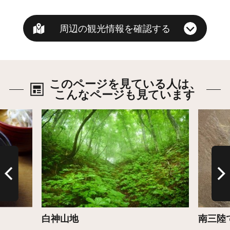
周辺の観光情報を確認する
このページを見ている人は、
こんなページも見ています
詳細はこちら
詳細は
白神山地
南三陸