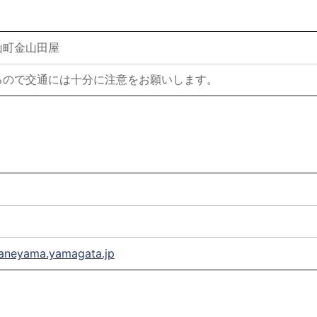
山町金山田屋
るので交通には十分に注意をお願いします。
aneyama.yamagata.jp