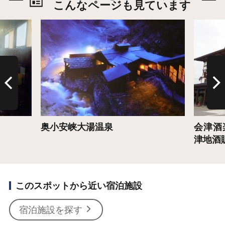
こんなページも見ています
詳細はこちら
詳細は
奥小安峡大湯温泉
会津酒
津地酒
このスポットから近い宿泊施設
宿泊施設を探す