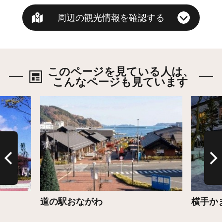
周辺の観光情報を確認する
このページを見ている人は、
こんなページも見ています
詳細はこちら
詳細は
道の駅おながわ
横手か