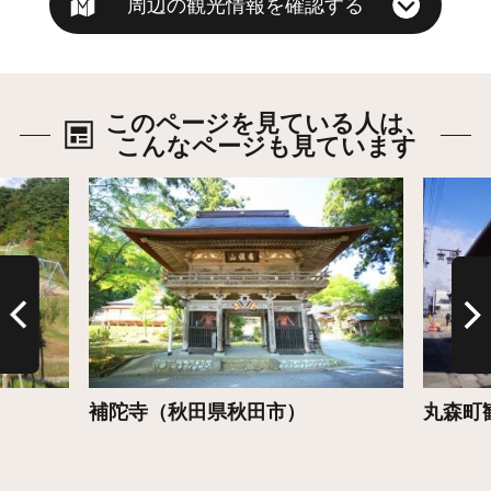
周辺の観光情報を確認する
このページを見ている人は、
こんなページも見ています
詳細はこちら
詳細は
補陀寺（秋田県秋田市）
丸森町