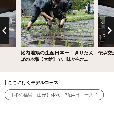
詳細はこちら
詳細は
比内地鶏の生産日本一！きりたん
伝承交
ぽの本場【大館】で、味から地…
ここに行くモデルコース
【冬の福島・山形】体験 3泊4日コース