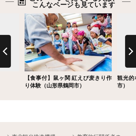
こんなページも見ています
詳細はこちら
詳細は
【食事付】鼠ヶ関 紅えび麦きり作
観光的
り体験（山形県鶴岡市）
市）