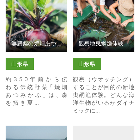
無農薬の焼畑あつみかぶで絶品漬け物作り体験（山形県鶴岡市）
観察地曳網漁体験 魚ッチング（山形県鶴岡市）
山形県
山形県
約 3 5 0 年 前 か ら 伝
観察（ウオッチング）
わ る 伝 統 野 菜「 焼 畑
することが目的の新地
あ つ み か ぶ 」は 、森
曳網漁体験。どんな海
を 拓 き 夏 …
洋生物がいるかダイナ
ミックに…
詳細はこちら
詳細はこちら