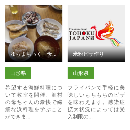
詳細はこちら
詳細はこちら
ゆらまちっく 母ちゃんの浜料理（山形県鶴岡市）
米粉ピザ作り
山形県
山形県
希望する海鮮料理につ
フライパンで手軽に美
いて教室を開催。漁村
味しいもちもちのピザ
の母ちゃんの豪快で繊
を味わえます。感染症
細な浜料理を学ぶこと
拡大状況によっては受
ができま…
入制限の…