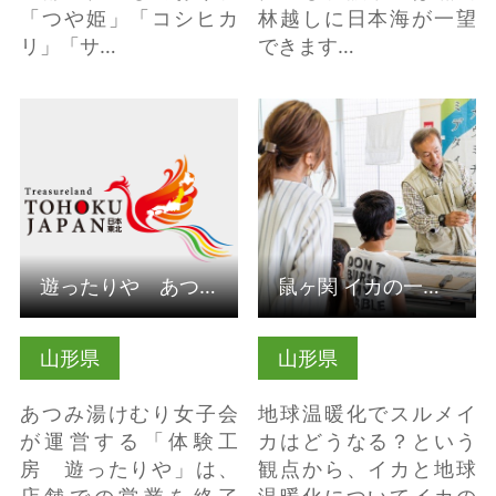
「つや姫」「コシヒカ
林越しに日本海が一望
リ」「サ…
できます…
詳細はこちら
詳細はこちら
遊ったりや あつみかぶ漬け体験（山形県鶴岡市）
鼠ヶ関 イカの一夜干し作り体験（山形県鶴岡市）
山形県
山形県
あつみ湯けむり女子会
地球温暖化でスルメイ
が運営する「体験工
カはどうなる？という
房 遊ったりや」は、
観点から、イカと地球