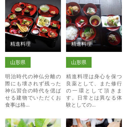
精進料理
精進料理
山形県
山形県
明治時代の神仏分離の
精進料理は身心を保つ
際にも壊されず残った
良薬として、また修行
神仏習合の時代を偲ば
の一環として頂きま
せる建物でいただくお
す。日常とは異なる体
食事は格…
験としての…
詳細はこちら
詳細はこちら