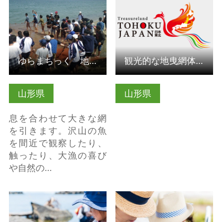
ゆらまちっく 地曳網（山形県鶴岡市）
観光的な地曳網体験（山形県鶴岡市）
山形県
山形県
息を合わせて大きな網
を引きます。沢山の魚
を間近で観察したり、
触ったり、大漁の喜び
や自然の…
詳細はこちら
詳細はこちら