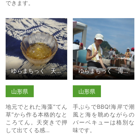
できます。
詳細はこちら
詳細はこちら
ゆらまちっく 天草ところてん作り（山形県鶴岡市）
ゆらまちっく 海鮮バーベキュー（山形県鶴岡市）
山形県
山形県
地元でとれた海藻“てん
手ぶらでBBQ!海岸で潮
草”から作る本格的なと
風と海を眺めながらの
ころてん。天突きで押
バーベキューは格別な
して出てくる感…
味です。