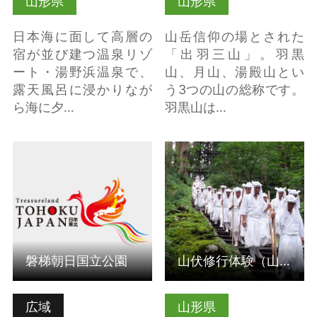
山形県
山形県
日本海に面して高層の
山岳信仰の場とされた
宿が並び建つ温泉リゾ
「出羽三山」。羽黒
ート・湯野浜温泉で、
山、月山、湯殿山とい
露天風呂に浸かりなが
う3つの山の総称です。
ら海に夕…
羽黒山は…
詳細はこちら
詳細はこちら
磐梯朝日国立公園
山伏修行体験（山形県鶴岡市）
広域
山形県