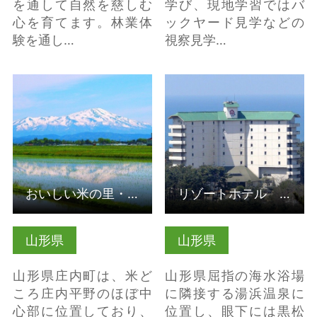
を通して自然を慈しむ
学び、現地学習ではバ
心を育てます。林業体
ックヤード見学などの
験を通し…
視察見学…
詳細はこちら
詳細はこちら
おいしい米の里・庄内町農山村体験（受入組織）
リゾートホテル 華夕美日本海（山形県）
山形県
山形県
山形県庄内町は、米ど
山形県屈指の海水浴場
ころ庄内平野のほぼ中
に隣接する湯浜温泉に
心部に位置しており、
位置し、眼下には黒松