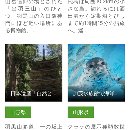
山岳信仰の場とされた
飛島は周囲10.2kmの小
「出羽三山」のひと
さな島。訪れるには酒
つ、羽黒山の入口随神
田港から定期船とびし
門にほど近い場所にあ
まで約1時間15分の船旅
る博物館。…
へ。運…
詳細はこちら
詳細はこちら
日本遺産「自然と信仰が息づく『生まれかわりの旅』～樹齢300…
加茂水族館で海洋環境について考える（山形県）
山形県
山形県
羽黒山参道、一の坂上
クラゲの展示種類数世