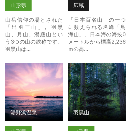
山形県
広域
山岳信仰の場とされた
「日本百名山」の一つ
「出羽三山」。羽黒
に数えられる名峰「鳥
山、月山、湯殿山とい
海山」。日本海の海抜0
う3つの山の総称です。
メートルから標高2,236
羽黒山は…
ｍの高…
詳細はこちら
詳細はこちら
湯野浜温泉
羽黒山