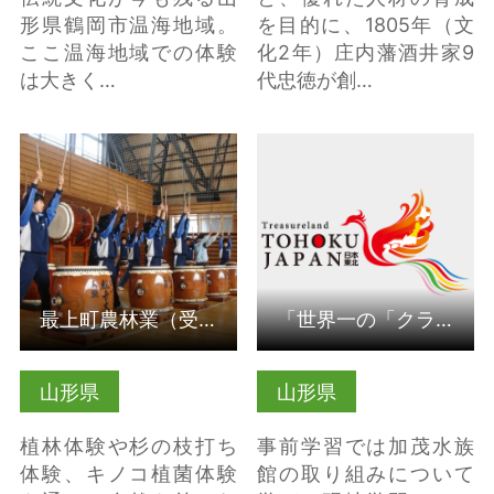
形県鶴岡市温海地域。
を目的に、1805年（文
ここ温海地域での体験
化2年）庄内藩酒井家9
は大きく…
代忠徳が創…
詳細はこちら
詳細はこちら
最上町農林業（受入組織）
「世界一の「クラゲ水族館」と日本海の生態を学ぶ」（山形県）
山形県
山形県
植林体験や杉の枝打ち
事前学習では加茂水族
体験、キノコ植菌体験
館の取り組みについて