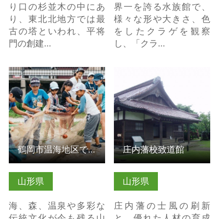
り口の杉並木の中にあ
界一を誇る水族館で、
り、東北北地方では最
様々な形や大きさ、色
古の塔といわれ、平将
をしたクラゲを観察
門の創建…
し、「クラ…
詳細はこちら
詳細はこちら
鶴岡市温海地区で海と森の環境について学ぶ（受入組織）
庄内藩校致道館
山形県
山形県
海、森、温泉や多彩な
庄内藩の士風の刷新
伝統文化が今も残る山
と、優れた人材の育成