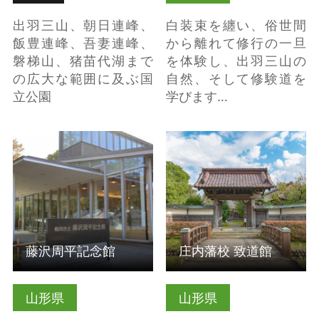
出羽三山、朝日連峰、
白装束を纏い、俗世間
飯豊連峰、吾妻連峰、
から離れて修行の一旦
磐梯山、猪苗代湖まで
を体験し、出羽三山の
の広大な範囲に及ぶ国
自然、そして修験道を
立公園
学びます…
詳細はこちら
詳細はこちら
藤沢周平記念館
庄内藩校 致道館
山形県
山形県