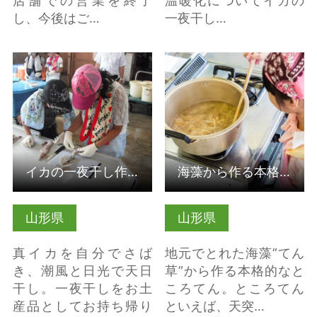
店舗での営業を終了
温暖化についてイカの
し、今後はご…
一夜干し…
詳細はこちら
詳細はこちら
イカの一夜干し作り（山形県鶴岡市）
海藻から作る本格ところてん作り体験（山形県鶴岡市）
山形県
山形県
真イカを自分でさば
地元でとれた海藻”てん
き、潮風と日光で天日
草”から作る本格的なと
干し。一夜干しをお土
ころてん。ところてん
産品としてお持ち帰り
といえば、天突…