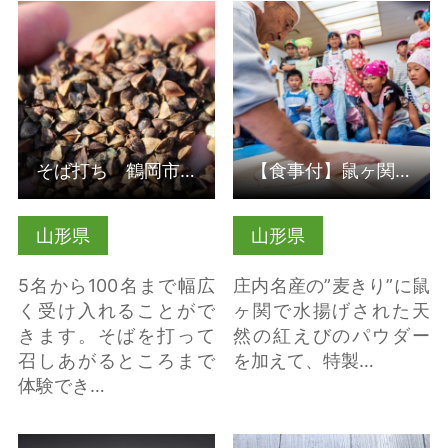
詳細はこちら
詳細はこちら
そば打ち 鶴岡市（受入人数は5～100名！）
【食事付】鼠ヶ関 紅えび麦きり作り体験（山形県鶴岡市）
山形県
山形県
5名から100名まで幅広
庄内名産の”麦きり”に鼠
く受け入れることがで
ヶ関で水揚げされた天
きます。そばを打って
然の紅えびのパウダー
召しあがるところまで
を加えて、特製…
体験でき…
詳細はこちら
詳細はこちら