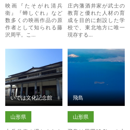
映画『たそがれ清兵
庄内藩酒井家が武士の
衛』『蝉しぐれ』など
教育と優れた人材の育
数多くの映画作品の原
成を目的に創設した学
作者として知られる藤
校で、東北地方に唯一
沢周平。こ…
現存する…
詳細はこちら
詳細はこちら
いでは文化記念館
飛島
山形県
山形県