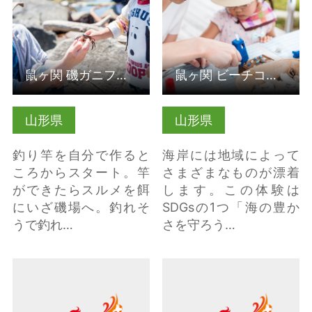
鼠ヶ関 磯ガニフィッシング（山形県鶴岡市）
鼠ヶ関 ビーチコーミング＆貝殻アートクラフト（山形県鶴岡市）
山形県
山形県
釣り竿を自分で作ると
海岸には地域によって
ころからスタート。竿
さまざまなものが漂着
ができたらスルメを餌
します。この体験は
にいざ磯場へ。釣れそ
SDGsの1つ「海の豊か
うで釣れ…
さを守ろう…
詳細はこちら
詳細はこちら