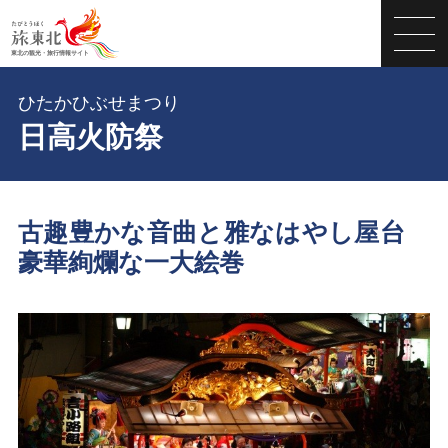
ひたかひぶせまつり
日高火防祭
古趣豊かな音曲と雅なはやし屋台
豪華絢爛な一大絵巻