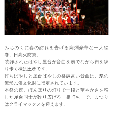
みちのくに春の訪れを告げる絢爛豪華な一大絵
巻、日高火防祭。
装飾されたはやし屋台が音曲を奏でながら街を練
り歩く様は圧巻です。
打ちばやしと屋台ばやしの格調高い音曲は、県の
無形民俗文化財に指定されています。
本祭の夜、ぼんぼりの灯りで一段と華やかさを増
した屋台同士が繰り広げる「相打ち」で、まつり
はクライマックスを迎えます。