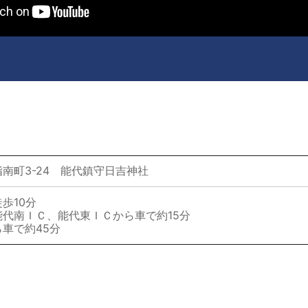
南町3-24 能代鎮守日吉神社
歩10分
代南ＩＣ、能代東ＩＣから車で約15分
車で約45分