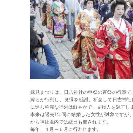
嫁見まつりは、日吉神社の申祭の宵祭の行事で
嫁らが行列し、良縁を感謝、祈念して日吉神社
に進む華麗な行列は鮮やかで、見物人を魅了し
本来は過去1年間に結婚した女性が対象ですが
から神社境内では縁日も催されます。
毎年、４月～６月に行われます。