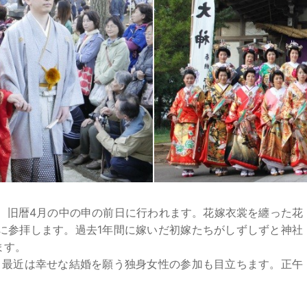
、旧暦4月の中の申の前日に行われます。花嫁衣裳を纏った花
に参拝します。過去1年間に嫁いだ初嫁たちがしずしずと神社
ます。
、最近は幸せな結婚を願う独身女性の参加も目立ちます。正午