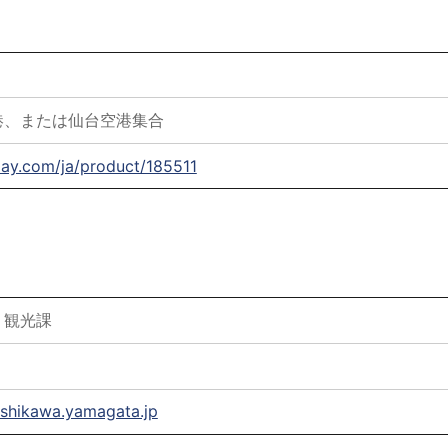
港、または仙台空港集合
ay.com/ja/product/185511
・観光課
shikawa.yamagata.jp