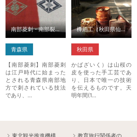
南部菱刺・南部裂織
樺細工（秋田県仙北市）
青森県
秋田県
【南部菱刺】南部菱刺
かばざいく）は山桜の
は江戸時代に始まった
皮を使った手工芸であ
とされる青森県南部地
り、日本で唯一の技術
方で刺されている技法
を伝えるものです。天
であり、…
明年間(1…
東北観光推進機構について
教育旅行関係者の皆様へ