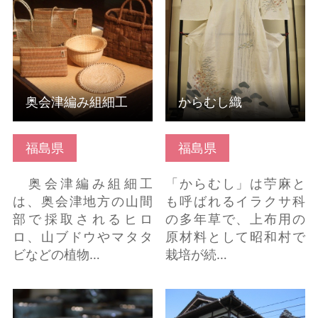
細はこちら
ちら
奥会津編み組細工
からむし織
福島県
福島県
奥会津編み組細工
「からむし」は苧麻と
は、奥会津地方の山間
も呼ばれるイラクサ科
部で採取されるヒロ
の多年草で、上布用の
ロ、山ブドウやマタタ
原材料として昭和村で
ビなどの植物…
栽培が続…
大堀相馬焼 の詳細はこ
山王くらぶ「傘福」展
ちら
示と製作体験 の詳細は