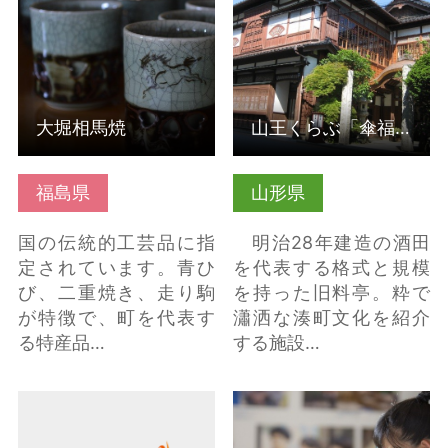
こちら
大堀相馬焼
山王くらぶ「傘福」展示と製作体験
福島県
山形県
国の伝統的工芸品に指
明治28年建造の酒田
定されています。青ひ
を代表する格式と規模
び、二重焼き、走り駒
を持った旧料亭。粋で
が特徴で、町を代表す
瀟洒な湊町文化を紹介
る特産品…
する施設…
【山形・陶芸体験】平
赤べこ絵付け体験 の詳
清水焼 七右ェ門窯 の詳
細はこちら
細はこちら