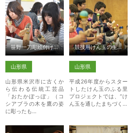
笹野一刀彫絵付け体験
競技用けん玉の生産量
の詳細はこちら
日本一！ 長井けん玉
のふる里プロジェクト
の詳細はこちら
笹野一刀彫絵付け体験
競技用けん玉の生産量日本一！ 長井けん玉のふる里プロジェクト
山形県
山形県
山形県米沢市に古くか
平成26年度からスター
ら伝わる伝統工芸品
トしたけん玉のふる里
「おたかぽっぽ」（コ
プロジェクトでは、”け
シアブラの木を鷹の姿
ん玉を通したまちづく…
に彫ったも…
奥会津編み組細工 の詳
からむし織 の詳細はこ