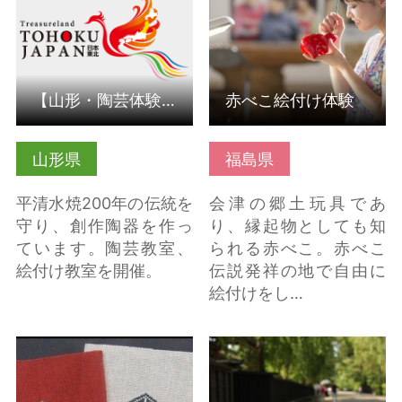
【山形・陶芸体験】平清水焼 七右ェ門窯
赤べこ絵付け体験
山形県
福島県
平清水焼200年の伝統を
会津の郷土玩具であ
守り、創作陶器を作っ
り、縁起物としても知
ています。陶芸教室、
られる赤べこ。赤べこ
絵付け教室を開催。
伝説発祥の地で自由に
絵付けをし…
南部菱刺・南部裂織 の
樺細工（秋田県仙北
詳細はこちら
市） の詳細はこちら