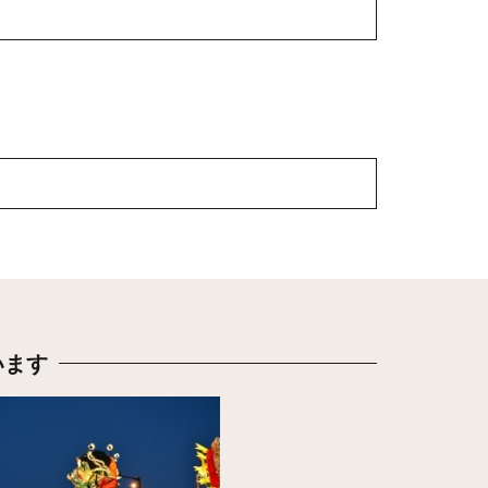
います
ちら