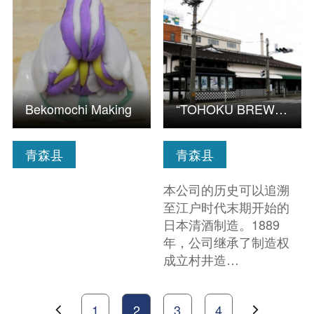
Bekomochi Making
“TOHOKU BREWING Tourism”～探寻历史感受传统风情之旅～（桃川…
青森县
青森县
本公司的历史可以追溯
至江户时代末期开始的
日本清酒制造。1889
年，公司继承了制造权
成立村井造…
1
2
3
4