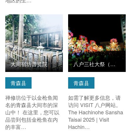
地区的生…
查看信息
查看信息
大间宿坊普贤院
八户三社大祭（联合国教科文组织非物质文化遗产）
青森县
青森县
禅修坊位于以金枪鱼闻
如需了解更多信息，请
名的青森县大间市的深
访问 VISIT 八户网站。
山中！ 在这里，您可以
The Hachinohe Sansha
品尝到包括金枪鱼在内
Taisai 2025 | Visit
的丰富…
Hachin…