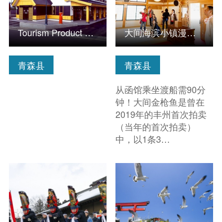
Tourism Product Building-Madini
大间海滨小镇漫步—分享渔夫好运之旅—
青森县
青森县
从函馆乘坐渡船需90分
钟！大间金枪鱼是曾在
2019年的丰州首次拍卖
（当年的首次拍卖）
中，以1条3…
查看信息
查看信息