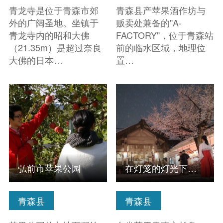
青龙寺是位于青森市郊
青森县产苹果酒作坊与
外的广阔圣地。坐镇于
贩卖处兼备的"A-
青龙寺内的昭和大佛
FACTORY"，位于青森站
（21.35m）是超过奈良
前的临水区域，地理位
大佛的日本…
置…
查看信息
查看信息
弘前市苹果公园
在灯笼的灯光下学习参拜礼法并进行祈祷体验
青森县
青森县