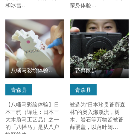
和冰雪…
亲身体验…
查看信息
查看信息
八幡马彩绘体验、制作沿步利迷你乌帽子
苔藓散步
青森县
青森县
【八幡马彩绘体验】日
被选为“日本珍贵苔藓森
本三驹（译注：日本三
林”的奥入濑溪流，树
大木质马工艺品）之一
木、岩石等万物皆被苔
的「八幡马」是从八户
藓覆盖，以落叶阔…