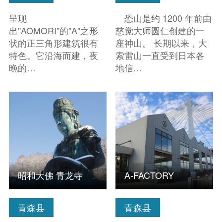
呈现
恐山是约 1200 年前由
出"AOMORI"的"A"之形
慈觉大师圆仁创建的一
状的正三角形建筑很有
座神山。 长期以来，大
特色。它沿海而建，夜
索雷山一直受到日本各
晚的…
地信…
查看信息
查看信息
昭和大佛 青龙寺
A-FACTORY
青森县
青森县