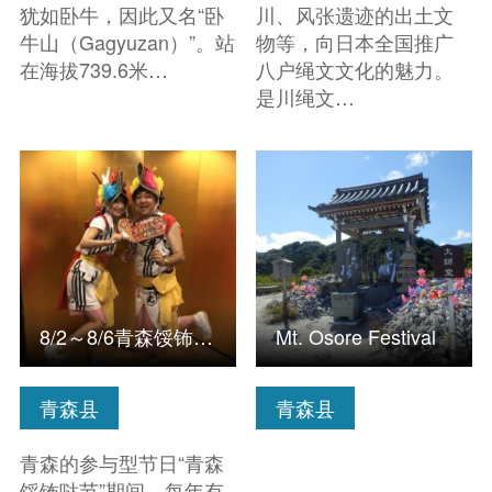
犹如卧牛，因此又名“卧
川、风张遗迹的出土文
牛山（Gagyuzan）”。站
物等，向日本全国推广
在海拔739.6米…
八户绳文文化的魅力。
是川绳文…
查看信息
查看信息
8/2～8/6青森馁钸哒节 舞者服装租赁＆穿戴套餐（带花斗笠）
Mt. Osore Festival
青森县
青森县
青森的参与型节日“青森
馁钸哒节”期间，每年有