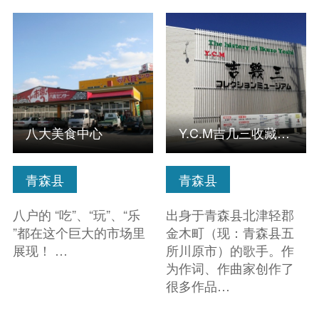
查看信息
查看信息
八大美食中心
Y.C.M吉几三收藏博物馆
青森县
青森县
八户的 “吃”、“玩”、“乐
出身于青森县北津轻郡
”都在这个巨大的市场里
金木町（现：青森县五
展现！ …
所川原市）的歌手。作
为作词、作曲家创作了
很多作品…