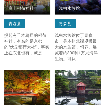
高山稻荷神社
浅虫水族馆
青森县
青森县
提起有千本鸟居的稻荷
浅虫水族馆位于青森
神社，有名的是京都
市，是本州北端规模最
的"伏见稻荷大社"，事实
大的水族馆，饲养、展
上在东北也有，就是…
览着约300种1万只海洋
生物。可从…
查看信息
查看信息