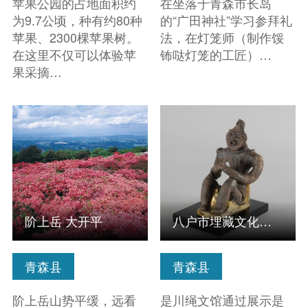
苹果公园的占地面积约
在坐落于青森市长岛
为9.7公顷，种有约80种
的“广田神社”学习参拜礼
苹果、2300棵苹果树。
法，在灯笼师（制作馁
在这里不仅可以体验苹
钸哒灯笼的工匠）…
果采摘…
查看信息
查看信息
阶上岳 大开平
八户市埋藏文化财中心 是川绳文馆
青森县
青森县
阶上岳山势平缓，远看
是川绳文馆通过展示是