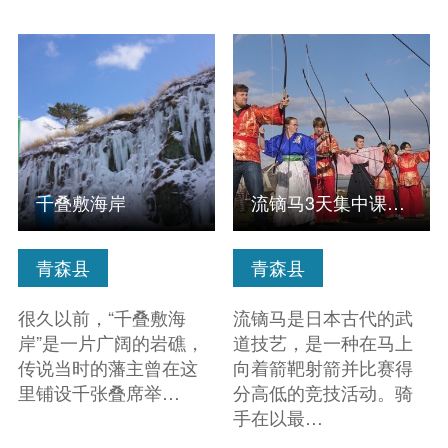
查看信息
查看信息
千叠敷海岸
流镝马3天集中课程套餐
青森县
青森县
很久以前，“千叠敷海
流镝马是日本古代的武
岸”是一片广阔的岩礁，
道技艺，是一种在马上
传说当时的藩主曾在这
向着箭靶射箭并比赛得
里铺设千张叠席举…
分高低的竞技活动。骑
手在以最…