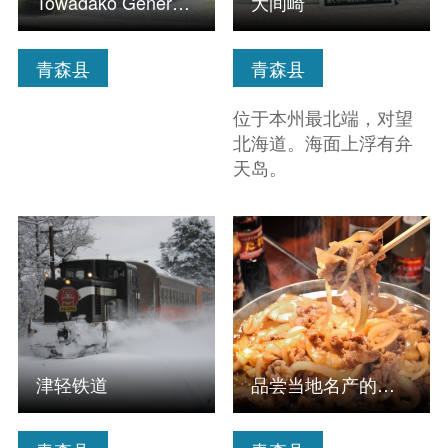
Towadako General Information Center
大间崎
青森县
青森县
位于本州最北端，对望
北海道。海面上浮有弁
天岛。
查看信息
查看信息
津轻铁道
品尝当地名产的「十和田玫瑰烧」