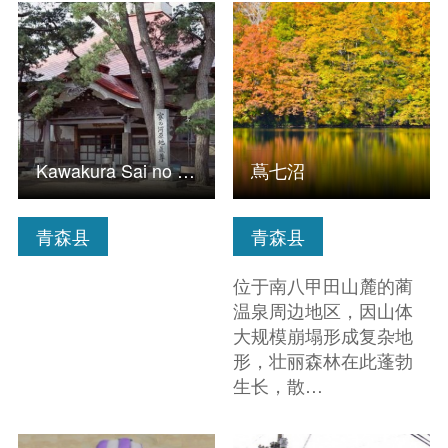
查看信息
查看信息
Kawakura Sai no Kawara Jizoson
蔦七沼
青森县
青森县
位于南八甲田山麓的蔺
温泉周边地区，因山体
大规模崩塌形成复杂地
形，壮丽森林在此蓬勃
生长，散…
查看信息
查看信息