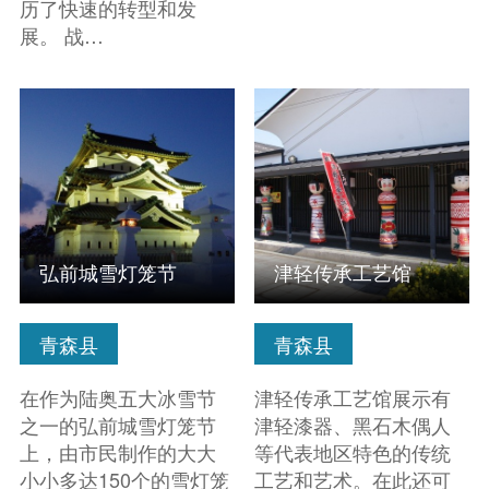
历了快速的转型和发
展。 战…
查看信息
查看信息
弘前城雪灯笼节
津轻传承工艺馆
青森县
青森县
在作为陆奥五大冰雪节
津轻传承工艺馆展示有
之一的弘前城雪灯笼节
津轻漆器、黑石木偶人
上，由市民制作的大大
等代表地区特色的传统
小小多达150个的雪灯笼
工艺和艺术。在此还可