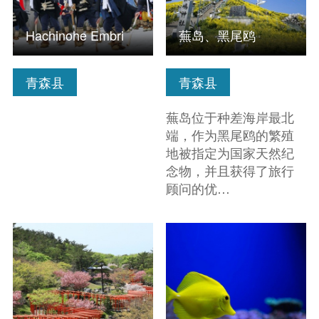
Hachinohe Embri
蕪岛、黑尾鸥
青森县
青森县
蕪岛位于种差海岸最北
端，作为黑尾鸥的繁殖
地被指定为国家天然纪
念物，并且获得了旅行
顾问的优…
查看信息
查看信息