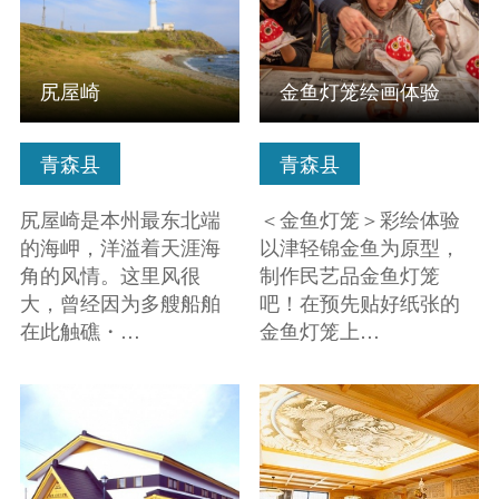
尻屋崎
金鱼灯笼绘画体验
青森县
青森县
尻屋崎是本州最东北端
＜金鱼灯笼＞彩绘体验
的海岬，洋溢着天涯海
以津轻锦金鱼为原型，
角的风情。这里风很
制作民艺品金鱼灯笼
大，曾经因为多艘船舶
吧！在预先贴好纸张的
在此触礁・…
金鱼灯笼上…
查看信息
查看信息