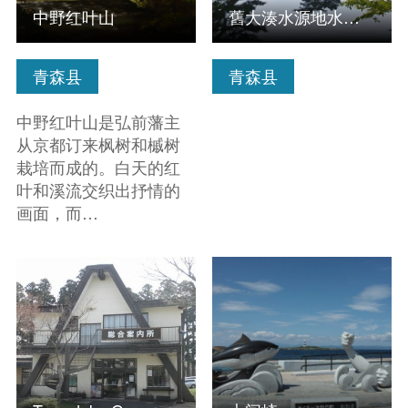
中野红叶山
舊大湊水源地水道設施（水源池公園內）
青森县
青森县
中野红叶山是弘前藩主
从京都订来枫树和槭树
栽培而成的。白天的红
叶和溪流交织出抒情的
画面，而…
查看信息
查看信息