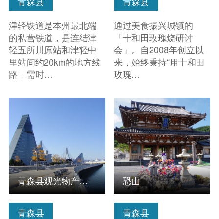
青森县
青森县
津轻铁道是本州最北端
通过美食振兴城镇的
的私营铁道，是连结津
「十和田玫瑰烧研讨
轻五所川原站和津轻中
会」。自2008年创立以
里站间约20km的地方线
来，始终秉持“用十和田
路，需时…
玫瑰…
查看信息
查看信息
青森县观光物产馆ASPAM
恐山
青森县
青森县