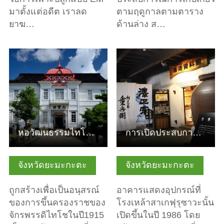
มาตั้งแต่อดีต เราลด
ตามฤดูกาลตามตาราง
ยาฆ…
ด้านล่าง ส…
ดูข้อมูลพื้นฐาน
ดูข้อมูลพื้นฐาน
หอวัฒนธรรมไทโฮกัง
การเปิดประสบการณ์เยี่ยมชมโรงหมักเหล้าสาเก / การทำเส้นโซบะ …
จังหวัดยะมะกะตะ
จังหวัดยะมะกะตะ
ถูกสร้างเพื่อเป็นอนุสรณ์
อาคารแสดงอุปกรณ์ที่
ของการขึ้นครองราชของ
โรงเหล้าสาเกฟุรุซาวะนั้น
จักรพรรดิไทโชในปี1915
เปิดขึ้นในปี 1986 โดย