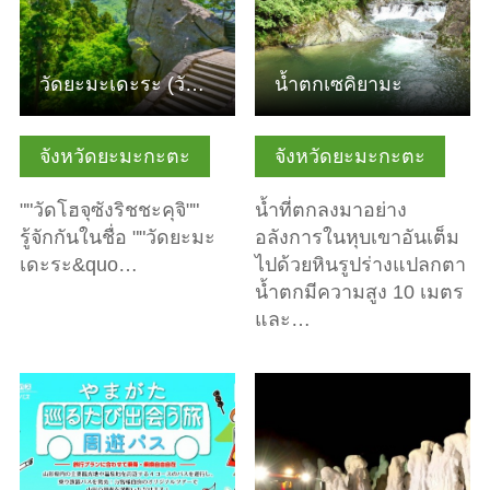
วัดยะมะเดะระ (วัดโฮจุซังริชชะคุจิ)
น้ำตกเซคิยามะ
จังหวัดยะมะกะตะ
จังหวัดยะมะกะตะ
""วัดโฮจุซังริชชะคุจิ""
น้ำที่ตกลงมาอย่าง
รู้จักกันในชื่อ ""วัดยะมะ
อลังการในหุบเขาอันเต็ม
เดะระ&quo…
ไปด้วยหินรูปร่างแปลกตา
น้ำตกมีความสูง 10 เมตร
และ…
ดูข้อมูลพื้นฐาน
ดูข้อมูลพื้นฐาน