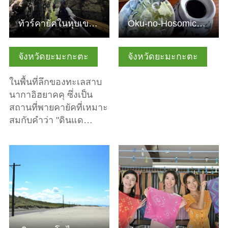
ทัวร์คายัคในหุบเขามิฟุเนะ การผจญภัยเพื่อค้นหาดินแดนลึกลับแ…
Oku-no-Hosomichi Obanazawa Soba Kaido
จังหวัดยะมะกะตะ
จังหวัดยะมะกะตะ
ในพื้นที่ลึกของทะเลสาบ
นากาอิฮยาคคุ ซึ่งเป็น
สถานที่พายคายัคที่เหมาะ
สมกับคำว่า "ดินแด…
ดูข้อมูลพื้นฐาน
ดูข้อมูลพื้นฐาน