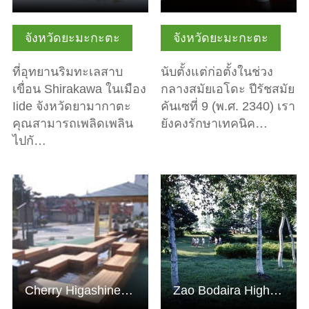
จังหวัดยะมะกะตะ
จังหวัดยะมะกะตะ
ที่อุทยานริมทะเลสาบ
นับตั้งแต่ก่อตั้งในช่วง
เขื่อน Shirakawa ในเมือง
กลางสมัยเอโดะ ปีรัชสมัย
Iide จังหวัดยามากาตะ
คันเซที่ 9 (พ.ศ. 2340) เรา
คุณสามารถเพลิดเพลิน
ยังคงรักษาเทคนิค…
ไปกั…
ดูข้อมูลพื้นฐาน
ดูข้อมูลพื้นฐาน
Cherry Higashine Onsen
Zao Bodaira Highlands