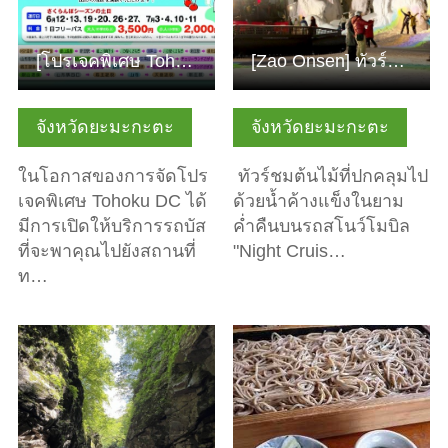
[โปรเจคพิเศษ Tohoku DC] "Yamagata Meguru-tabi De-au-tabi" …
[Zao Onsen] ทัวร์สโนว์โมบิลยามราตรีที่ Juhyo Fantasy Corri…
จังหวัดยะมะกะตะ
จังหวัดยะมะกะตะ
ในโอกาสของการจัดโปร
ทัวร์ชมต้นไม้ที่ปกคลุมไป
เจคพิเศษ Tohoku DC ได้
ด้วยน้ำค้างแข็งในยาม
มีการเปิดให้บริการรถบัส
ค่ำคืนบนรถสโนว์โมบิล
ที่จะพาคุณไปยังสถานที่
"Night Cruis…
ท…
ดูข้อมูลพื้นฐาน
ดูข้อมูลพื้นฐาน