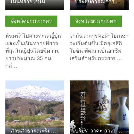
เนินทรายโชไน
ประสบการณ์การทอและย้อมผ้าด้วยมือ "โยเนซาวะ เวฟเวฟ"
จังหวัดยะมะกะตะ
จังหวัดยะมะกะตะ
หันหน้าไปทางทะเลญี่ปุ่น
ว่ากันว่าการทอผ้าโยเนซา
และเป็นเนินทรายที่ยาว
วะเริ่มต้นขึ้นเมื่ออุเอสึกิ
ที่สุดในญี่ปุ่นโดยมีความ
โยซัน พัฒนาเป็นอาชีพ
ยาวประมาณ 35 กม.
เสริมสำหรับภรรยาข…
กล่…
ดูข้อมูลพื้นฐาน
ดูข้อมูลพื้นฐาน
สวนสาธารณะริมทะเลสาบเขื่อน Shirakawa
บริษัท วาดะ สาเก บริวเวอรี่ จำกัด