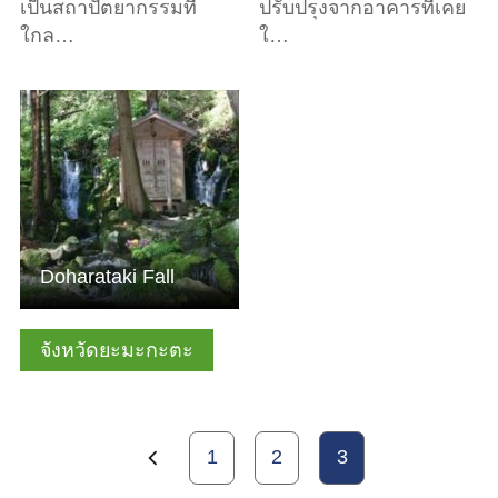
เป็นสถาปัตยากรรมที่
ปรับปรุงจากอาคารที่เคย
ใกล…
ใ…
ดูข้อมูลพื้นฐาน
Doharataki Fall
จังหวัดยะมะกะตะ
1
2
3