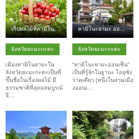
เก็บผลไม้ที่คามิโนยามะ ลิ้มรสผลไม้ตามฤดูกาล Relish the Bes…
คามิโนะยามะ ออนเซ็น
จังหวัดยะมะกะตะ
จังหวัดยะมะกะตะ
เมืองคามิโนยามะใน
"คามิโนะยามะออนเซ็น"
จังหวัดยะมะกะตะเป็นที่
เป็นที่รู้จักในฐานะ โออุซัง
ขึ้นชื่อในเรื่องผลไม้ มี
ราคุเคียว (หนึ่งในสามเมือ
ธรรมชาติที่อุดมสมบูรณ์
งออนเ…
จึ…
ดูข้อมูลพื้นฐาน
ดูข้อมูลพื้นฐาน