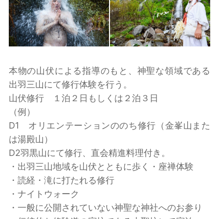
本物の山伏による指導のもと、神聖な領域である
出羽三山にて修行体験を行う。
山伏修行 １泊２日もしくは２泊３日
（例）
D1 オリエンテーションののち修行（金峯山また
は湯殿山）
D2羽黒山にて修行、直会精進料理付き。
・出羽三山地域を山伏とともに歩く・座禅体験
・読経・滝に打たれる修行
・ナイトウォーク
・一般に公開されていない神聖な神社へのお参り