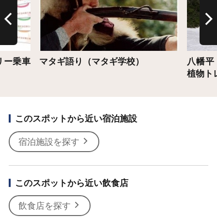
リー乗車
マタギ語り（マタギ学校）
八幡平
植物ト
このスポットから近い宿泊施設
宿泊施設を探す
このスポットから近い飲食店
飲食店を探す