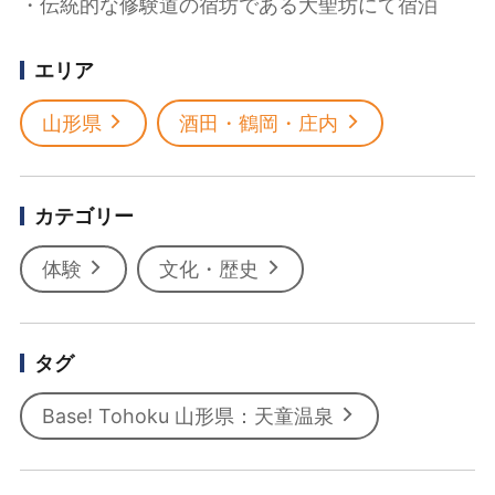
・伝統的な修験道の宿坊である大聖坊にて宿泊
エリア
山形県
酒田・鶴岡・庄内
カテゴリー
体験
文化・歴史
タグ
Base! Tohoku 山形県：天童温泉