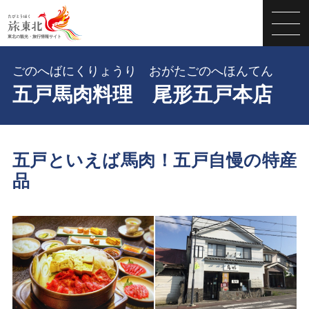
ごのへばにくりょうり おがたごのへほんてん
五戸馬肉料理 尾形五戸本店
五戸といえば馬肉！五戸自慢の特産
品