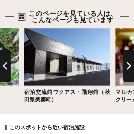
このページを見ている人は、
こんなページも見ています
詳細はこちら
詳細は
）
宿泊交流館ワクアス・飛翔館（秋
マルカ
田県美郷町）
クリー
このスポットから近い宿泊施設