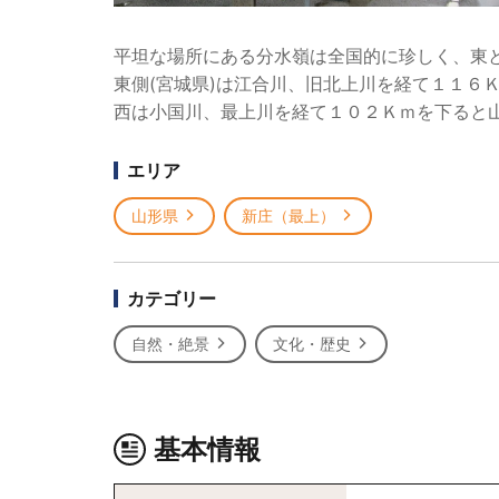
平坦な場所にある分水嶺は全国的に珍しく、東
東側(宮城県)は江合川、旧北上川を経て１１６
西は小国川、最上川を経て１０２Ｋｍを下ると
エリア
山形県
新庄（最上）
カテゴリー
自然・絶景
文化・歴史
基本情報