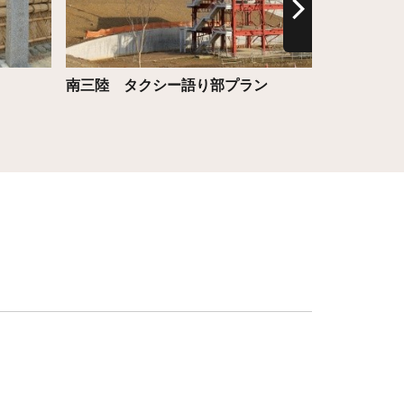
南三陸 タクシー語り部プラン
天然温泉ホ
市）