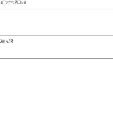
町大字堺田89
工観光課