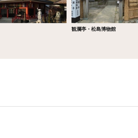
観瀾亭・松島博物館