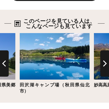
このページを見ている人は、
こんなページも見ています
詳細はこちら
詳細は
田県美郷
田沢湖キャンプ場（秋田県仙北
妙高高
市）