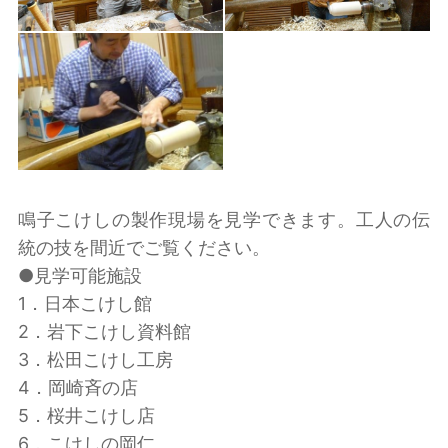
鳴子こけしの製作現場を見学できます。工人の伝
統の技を間近でご覧ください。
●見学可能施設
1．日本こけし館
2．岩下こけし資料館
3．松田こけし工房
4．岡崎斉の店
5．桜井こけし店
6．こけしの岡仁