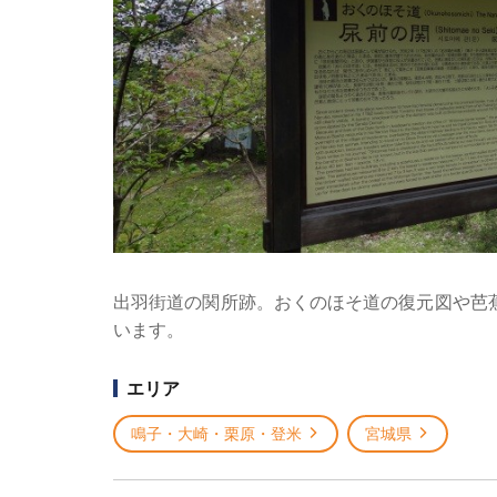
出羽街道の関所跡。おくのほそ道の復元図や芭
います。
エリア
鳴子・大崎・栗原・登米
宮城県