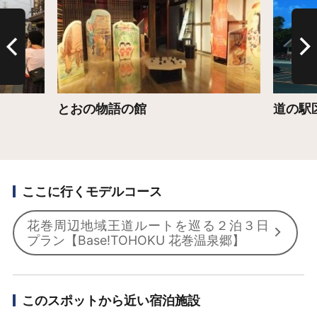
とおの物語の館
道の駅
ここに行くモデルコース
花巻周辺地域王道ルートを巡る２泊３日
プラン【Base!TOHOKU 花巻温泉郷】
このスポットから近い宿泊施設