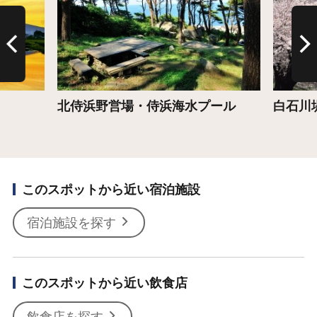
北侍浜野営場・侍浜海水プール
白石川
このスポットから近い宿泊施設
宿泊施設を探す
このスポットから近い飲食店
飲食店を探す