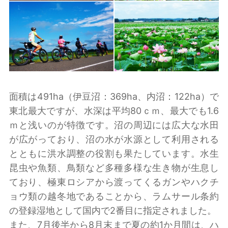
面積は491ha（伊豆沼：369ha、内沼：122ha）で
東北最大ですが、水深は平均80ｃｍ、最大でも1.6
ｍと浅いのが特徴です。沼の周辺には広大な水田
が広がっており、沼の水が水源として利用される
とともに洪水調整の役割も果たしています。水生
昆虫や魚類、鳥類など多種多様な生き物が生息し
ており、極東ロシアから渡ってくるガンやハクチ
ョウ類の越冬地であることから、ラムサール条約
の登録湿地として国内で2番目に指定されました。
また、7月後半から8月末まで夏の約1か月間は、ハ