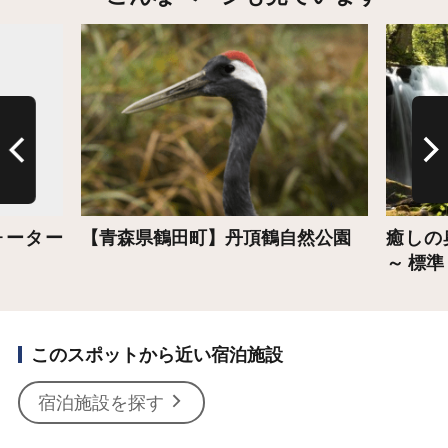
詳細はこちら
詳細は
ォーター
【青森県鶴田町】丹頂鶴自然公園
癒しの
～ 標準
このスポットから近い宿泊施設
宿泊施設を探す