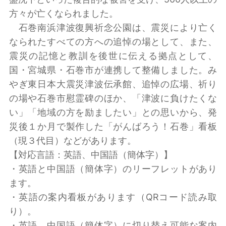
方々が亡くなられました。
石巻南浜津波復興祈念公園は、震災により亡く
なられたすべての方への追悼の場として、また、
震災の記憶と教訓を後世に伝える拠点として、
国・宮城県・石巻市が連携して整備しました。み
やぎ東日本大震災津波伝承館、追悼の広場、祈り
の場や石巻市慰霊碑のほか、「津波に負けたくな
い」「地域の方を励ましたい」との思いから、発
災後１か月で製作した「がんばろう！石巻」看板
（現３代目）などがあります。
【対応言語：英語、中国語（簡体字）】
・英語と中国語（簡体字）のリーフレットがあり
ます。
・英語の案内看板があります（QRコード読み取
り）。
・英語、中国語（簡体字）に切り替え可能な案内