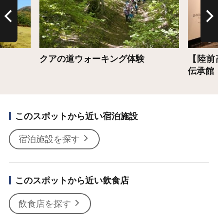
クアの道ウォーキング体験
【陸前
伝承館 
このスポットから近い宿泊施設
宿泊施設を探す
このスポットから近い飲食店
飲食店を探す