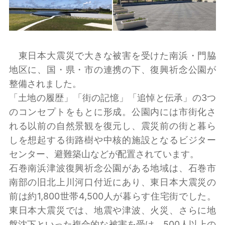
東日本大震災で大きな被害を受けた南浜・門脇
地区に、国・県・市の連携の下、復興祈念公園が
整備されました。
「土地の履歴」「街の記憶」「追悼と伝承」の3つ
のコンセプトをもとに形成。公園内には市街化さ
れる以前の自然景観を復元し、震災前の街と暮ら
しを想起する街路樹や中核的施設となるビジター
センター、避難築山などが配置されています。
石巻南浜津波復興祈念公園がある地域は、石巻市
南部の旧北上川河口付近にあり、東日本大震災の
前は約1,800世帯4,500人が暮らす住宅街でした。
東日本大震災では、地震や津波、火災、さらに地
盤沈下といった複合的な被害を受け、500人以上の