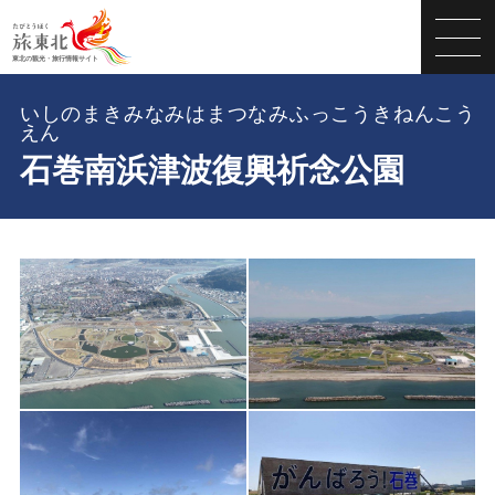
いしのまきみなみはまつなみふっこうきねんこう
えん
石巻南浜津波復興祈念公園