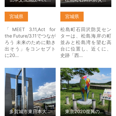
宮城県
宮城県
「MEET 3.11,Act for
松島町石田沢防災セン
the Future/3.11でつなが
ターは、松島海岸の町
ろう 未来のために動き
並みと松島湾を望む高
出そう」をコンセプト
台に位置し、近くに、
に20…
史跡「西…
多賀城市東日本大震災
東京2020復興のモニュ
モニュメント の詳細は
メント の詳細はこちら
こちら
多賀城市東日本大震災モニュメント
東京2020復興のモニュメント