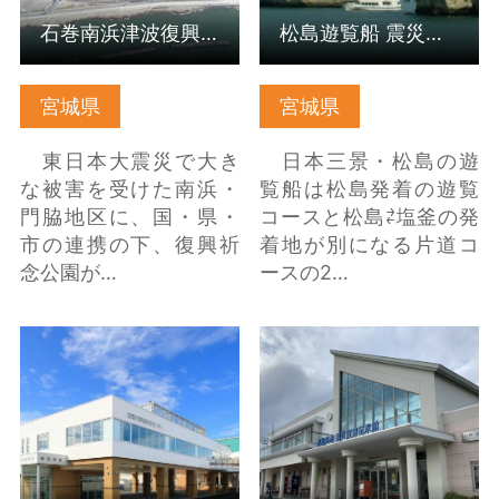
石巻南浜津波復興祈念公園
松島遊覧船 震災語り部クルーズ
宮城県
宮城県
東日本大震災で大き
日本三景・松島の遊
な被害を受けた南浜・
覧船は松島発着の遊覧
門脇地区に、国・県・
コースと松島⇄塩釜の発
市の連携の下、復興祈
着地が別になる片道コ
念公園が…
ースの2…
塩竃市津波防災センタ
東松島市東日本大震災
ー の詳細はこちら
復興記念公園 の詳細は
こちら