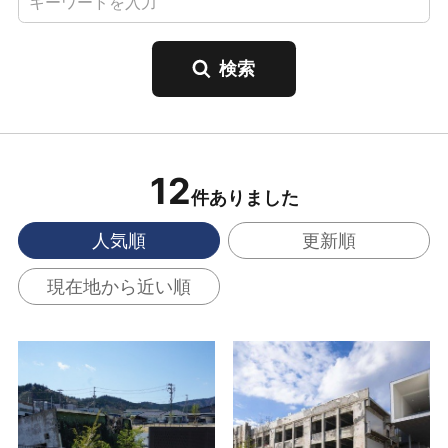
12
件ありました
人気順
更新順
現在地から近い順
東日本大震災遺構 旧
石巻市震災遺構門脇小
女川交番 の詳細はこち
学校 の詳細はこちら
ら